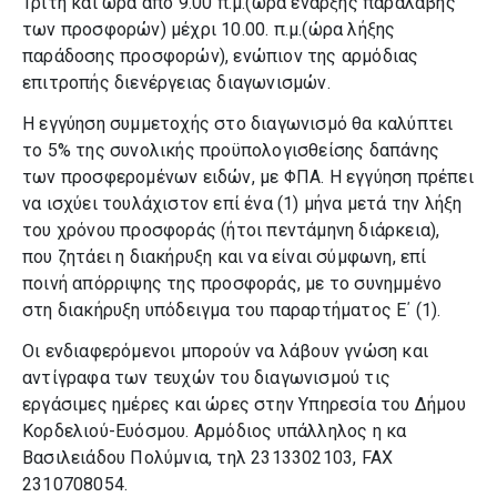
Τρίτη και ώρα από 9.00 π.μ.(ώρα έναρξης παραλαβής
των προσφορών) μέχρι 10.00. π.μ.(ώρα λήξης
παράδοσης προσφορών), ενώπιον της αρμόδιας
επιτροπής διενέργειας διαγωνισμών.
Η εγγύηση συμμετοχής στο διαγωνισμό θα καλύπτει
το 5% της συνολικής προϋπολογισθείσης δαπάνης
των προσφερομένων ειδών, με ΦΠΑ. Η εγγύηση πρέπει
να ισχύει τουλάχιστον επί ένα (1) μήνα μετά την λήξη
του χρόνου προσφοράς (ήτοι πεντάμηνη διάρκεια),
που ζητάει η διακήρυξη και να είναι σύμφωνη, επί
ποινή απόρριψης της προσφοράς, με το συνημμένο
στη διακήρυξη υπόδειγμα του παραρτήματος Ε΄ (1).
Οι ενδιαφερόμενοι μπορούν να λάβουν γνώση και
αντίγραφα των τευχών του διαγωνισμού τις
εργάσιμες ημέρες και ώρες στην Υπηρεσία του Δήμου
Κορδελιού-Ευόσμου. Αρμόδιος υπάλληλος η κα
Βασιλειάδου Πολύμνια, τηλ 2313302103, FAX
2310708054.