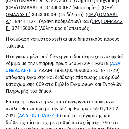
(CPV) ΟΜΑΔΑΣ Α΄
: 37527200-0 (Οχήματα (παιχνίδια)),
(CPV) ΟΜΑΔΑΣ Β΄
: 31440000-2 (Μπαταρίες),
(CPV)
ΟΜΑΔΑΣ Γ΄
: 34430000-0 (Ποδήλατα),
(CPV) ΟΜΑΔΑΣ
Δ΄
: 18444112-1 (Κράνη ποδηλάτων) και
(CPV) ΟΜΑΔΑΣ
Ε΄
: 37415000-0 (Αθλητικός εξοπλισμός).
Η σύμβαση χρηματοδοτείται από δημοτικούς πόρους-
τακτικά.
Η συγκεκριμένη υπό διενέργεια δαπάνη είχε αναληφθεί
νόμιμα με την υπ’αριθμ.πρωτ.54054/29-11-2018 (
ΑΔΑ:
ΩΝ8ΔΩΛΒ-Ε13
, ΑΔΑΜ: 18REQ004090805 2018-11-29)
απόφαση έγκρισης και διάθεσης πίστωσης με αριθμό
καταχώρισης 609 στο Βιβλίο Εγκρίσεων και Εντολών
Πληρωμής του δήμου.
Επίσης η συγκεκριμένη υπό διενέργεια δαπάνη έχει
αναληφθεί νόμιμα με την υπ’ αριθμ.πρωτ.6901/17-02-
2020 (
ΑΔΑ: ΩΙΖΓΩΛΒ-ΖΞΒ
) απόφαση έγκρισης και
διάθεσης πίστωσης με αριθμό καταχώρισης 296 στο