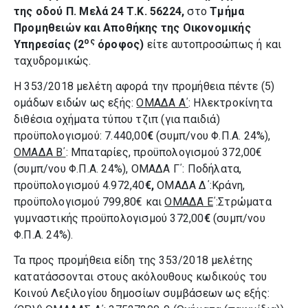
της οδού Π. Μελά 24 Τ.Κ. 56224,
στο
Τμήμα
Προμηθειών και Αποθήκης της Οικονομικής
ος
Υπηρεσίας (2
όροφος)
είτε αυτοπροσώπως ή και
ταχυδρομικώς.
Η 353/2018 μελέτη αφορά την προμήθεια πέντε (5)
ομάδων ειδών ως εξής:
ΟΜΑΔΑ Α΄
: Ηλεκτροκίνητα
διθέσια οχήματα τύπου τζιπ (για παιδιά)
προϋπολογισμού: 7.440,00
€
(συμπ/νου Φ.Π.Α. 24%),
ΟΜΑΔΑ Β΄
: Μπαταρίες, προϋπολογισμού 372,00€
(συμπ/νου Φ.Π.Α. 24%), ΟΜΑΔΑ Γ΄: Ποδήλατα,
προϋπολογισμού 4.972,40
€,
ΟΜΑΔΑ Δ΄:Κράνη,
προϋπολογισμού 799,80€ και
ΟΜΑΔΑ Ε
΄:Στρώματα
γυμναστικής προϋπολογισμού 372,00
€
(συμπ/νου
Φ.Π.Α. 24%).
Τα προς προμήθεια είδη της 353/2018 μελέτης
κατατάσσονται στους ακόλουθους κωδικούς του
Κοινού Λεξιλογίου δημοσίων συμβάσεων ως εξής: