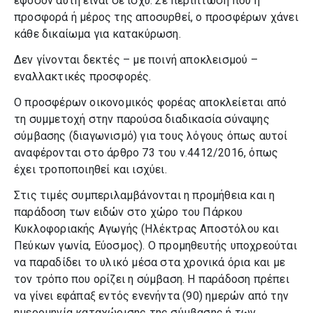
εφόσον αυτή είναι σε ισχύ. Σε περίπτωση που η
προσφορά ή μέρος της αποσυρθεί, ο προσφέρων χάνει
κάθε δικαίωμα για κατακύρωση.
Δεν γίνονται δεκτές – με ποινή αποκλεισμού –
εναλλακτικές προσφορές.
Ο προσφέρων οικονομικός φορέας αποκλείεται από
τη συμμετοχή στην παρούσα διαδικασία σύναψης
σύμβασης (διαγωνισμό) για τους λόγους όπως αυτοί
αναφέρονται στο άρθρο 73 του ν.4412/2016, όπως
έχει τροποποιηθεί και ισχύει.
Στις τιμές συμπεριλαμβάνονται η προμήθεια και η
παράδοση των ειδών στο χώρο του Πάρκου
Κυκλοφοριακής Αγωγής (Ηλέκτρας Αποστόλου και
Πεύκων γωνία, Εύοσμος). O προμηθευτής υποχρεούται
να παραδίδει το υλικό μέσα στα χρονικά όρια και με
τον τρόπο που ορίζει η σύμβαση. Η παράδοση πρέπει
να γίνει εφάπαξ εντός ενενήντα (90) ημερών από την
ημερομηνία καταχώρισης της σύμβασης ή των