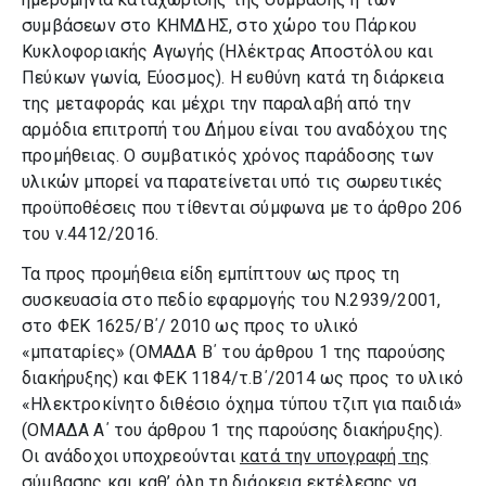
συμβάσεων στο ΚΗΜΔΗΣ, στο χώρο του Πάρκου
Κυκλοφοριακής Αγωγής (Ηλέκτρας Αποστόλου και
Πεύκων γωνία, Εύοσμος). Η ευθύνη κατά τη διάρκεια
της μεταφοράς και μέχρι την παραλαβή από την
αρμόδια επιτροπή του Δήμου είναι του αναδόχου της
προμήθειας. Ο συμβατικός χρόνος παράδοσης των
υλικών μπορεί να παρατείνεται υπό τις σωρευτικές
προϋποθέσεις που τίθενται σύμφωνα με το άρθρο 206
του ν.4412/2016.
Τα προς προμήθεια είδη εμπίπτουν ως προς τη
συσκευασία στο πεδίο εφαρμογής του Ν.2939/2001,
στο ΦΕΚ 1625/Β΄/ 2010 ως προς το υλικό
«μπαταρίες» (ΟΜΑΔΑ Β΄ του άρθρου 1 της παρούσης
διακήρυξης) και ΦΕΚ 1184/τ.Β΄/2014 ως προς το υλικό
«Ηλεκτροκίνητο διθέσιο όχημα τύπου τζιπ για παιδιά»
(ΟΜΑΔΑ Α΄ του άρθρου 1 της παρούσης διακήρυξης).
Οι ανάδοχοι υποχρεούνται
κατά την υπογραφή της
σύμβασης και καθ’ όλη τη διάρκεια εκτέλεσης
να