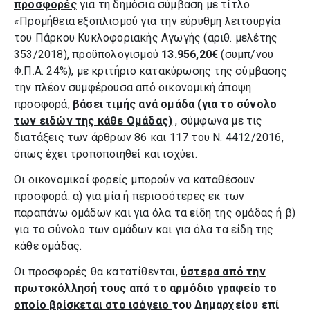
προσφορές
για τη δημόσια σύμβαση με τίτλο
«Προμήθεια εξοπλισμού για την εύρυθμη λειτουργία
του Πάρκου Κυκλοφοριακής Αγωγής (αριθ. μελέτης
353/2018), προϋπολογισμού
13.956,20€
(συμπ/νου
Φ.Π.Α. 24%),
με κριτήριο κατακύρωσης της σύμβασης
την πλέον συμφέρουσα από οικονομική άποψη
προσφορά,
βάσει τιμής ανά ομάδα (για το σύνολο
των ειδών της κάθε Ομάδας)
, σύμφωνα με τις
διατάξεις των άρθρων 86 και 117 του Ν. 4412/2016,
όπως έχει τροποποιηθεί και ισχύει.
Οι οικονομικοί φορείς μπορούν να καταθέσουν
προσφορά: α) για μία ή περισσότερες εκ των
παραπάνω ομάδων και για όλα τα είδη της ομάδας ή β)
για το σύνολο των ομάδων και για όλα τα είδη της
κάθε ομάδας.
Οι προσφορές θα κατατίθενται,
ύστερα από την
πρωτοκόλλησή τους από το αρμόδιο γραφείο το
οποίο βρίσκεται στο ισόγειο
του Δημαρχείου επί