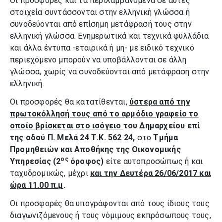
Οι προσφορές και τα περιλαμβανόμενα σε αυτές
στοιχεία συντάσσονται στην ελληνική γλώσσα ή
συνοδεύονται από επίσημη μετάφρασή τους στην
ελληνική γλώσσα. Ενημερωτικά και τεχνικά φυλλάδια
και άλλα έντυπα -εταιρικά ή μη- με ειδικό τεχνικό
περιεχό­μενο μπορούν να υποβάλλονται σε άλλη
γλώσσα, χωρίς να συνοδεύονται από μετάφραση στην
ελληνική.
Οι προσφορές θα κατατίθενται,
ύστερα από την
πρωτοκόλλησή τους από το αρμόδιο γραφείο το
οποίο βρίσκεται στο ισόγειο
του Δημαρχείου επί
της οδού Π. Μελά 24 Τ.Κ. 562 24,
στο
Τμήμα
Προμηθειών και Αποθήκης της Οικονομικής
ος
Υπηρεσίας (2
όροφος)
είτε αυτοπροσώπως ή και
ταχυδρομικώς, μέχρι
και την Δευτέρα 26/06/2017 και
ώρα 11.00 π.μ
.
Οι προσφορές θα υπογράφονται από τους ίδιους τους
διαγωνιζόμενους ή τους νόμιμους εκπρόσωπους τους,