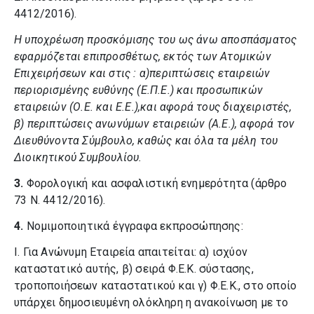
4412/2016).
Η υποχρέωση προσκόμισης του ως άνω αποσπάσματος
εφαρμόζεται επιπροσθέτως, εκτός των Ατομικών
Επιχειρήσεων και στις : α)περιπτώσεις εταιρειών
περιορισμένης ευθύνης (Ε.Π.Ε.) και προσωπικών
εταιρειών (Ο.Ε. και Ε.Ε.),και αφορά τους διαχειριστές,
β) περιπτώσεις ανωνύμων εταιρειών (Α.Ε.), αφορά τον
Διευθύνοντα Σύμβουλο, καθώς και όλα τα μέλη του
Διοικητικού Συμβουλίου.
3.
Φορολογική και ασφαλιστική ενημερότητα (άρθρο
73 Ν. 4412/2016).
4.
Νομιμοποιητικά έγγραφα εκπροσώπησης:
I. Για Ανώνυμη Εταιρεία απαιτείται: α) ισχύον
καταστατικό αυτής, β) σειρά Φ.Ε.Κ. σύστασης,
τροποποιήσεων καταστατικού και γ) Φ.Ε.Κ., στο οποίο
υπάρχει δημοσιευμένη ολόκληρη η ανακοίνωση με το