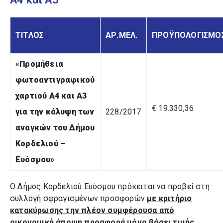
ΤΙΤΛΟΣ
ΑΡ.ΜΕΛ.
ΠΡΟΫΠΟΛΟΓΙΣΜΟ
«
Προμήθεια
φωτοαντιγραφικού
χαρτιού Α4 και Α3
€ 19.330,36
για την κάλυψη των
228/2017
αναγκών του Δήμου
Κορδελιού –
Ευόσμου
»
Ο Δήμος Κορδελιού Ευόσμου πρόκειται να προβεί στη
συλλογή σφραγισμένων προσφορών
με κριτήριο
κατακύρωσης την πλέον συμφέρουσα από
οικονομική άποψη προσφορά μόνο βάσει τιμής