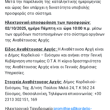
Μετά την παρέλευση της καταληκτικής ημερομηνίας
και ώρας δεν υπάρχει η δυνατότητα υποβολής
προσφοράς στο σύστημα.
Ηλεκτρονική αποσφράγιση των προσφορών:
02/10/2025,
ημέρα
Πέμπτη
και
ώρα 10:00 π.μ.
μέσω
των αρμόδιων πιστοποιημένων στο σύστημα οργάνων
της Αναθέτουσας Αρχής.
Είδος Αναθέτουσας Αρχής:
Η Αναθέτουσα Αρχή είναι
ο Δήμος Κορδελιού – Ευόσμου και ανήκει στην Γενική
Κυβέρνηση υποτομέας Ο.Τ.Α. Η κύρια δραστηριότητα
της Αναθέτουσας Αρχής είναι οι Γενικές Δημόσιες
Υπηρεσίες.
Στοιχεία Αναθέτουσας Αρχής:
Δήμος Κορδελιού-
Ευόσμου, Ταχ. Δ/νση: Παύλου Μελά 24, Τ.Κ 562 24
Εύοσμος, Θεσσαλονίκη, Τηλέφωνα επικοινωνίας: +30
2313 302151, 169
Ηλεκτρονικό Ταχυδρομείο:
promithies@kordelio-