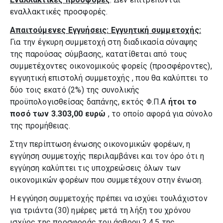
εναλλακτικές προσφορές.
Απαιτούμενες Εγγυήσεις: Εγγυητική συμμετοχής:
Για την έγκυρη συμμετοχή στη διαδικασία σύναψης
της παρούσας σύμβασης, κατατίθεται από τους
συμμετέχοντες οικονομικούς φορείς (προσφέροντες),
εγγυητική επιστολή συμμετοχής , που θα καλύπτει το
δύο τοις εκατό (2%) της συνολικής
προϋπολογισθείσας δαπάνης, εκτός Φ.Π.Α
ήτοι το
ποσό των 3.303,00 ευρώ
, το οποίο αφορά για σύνολο
της προμήθειας.
Στην περίπτωση ένωσης οικονομικών φορέων, η
εγγύηση συμμετοχής περιλαμβάνει και τον όρο ότι η
εγγύηση καλύπτει τις υποχρεώσεις όλων των
οικονομικών φορέων που συμμετέχουν στην ένωση.
Η εγγύηση συμμετοχής πρέπει να ισχύει τουλάχιστον
για τριάντα (30) ημέρες μετά τη λήξη του χρόνου
ισχύος της προσφοράς του άρθρου 2.4.5 της