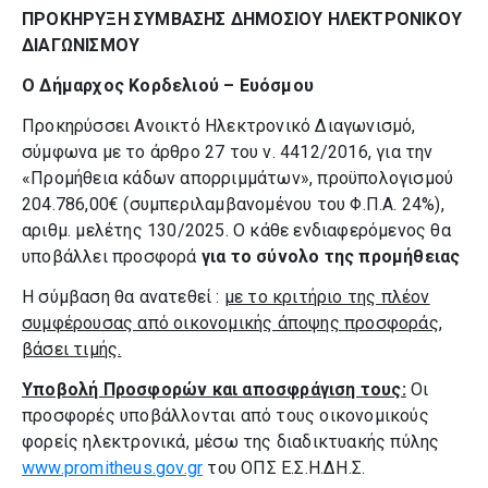
ΠΡΟΚΗΡΥΞΗ ΣΥΜΒΑΣΗΣ ΔΗΜΟΣΙΟΥ ΗΛΕΚΤΡΟΝΙΚΟΥ
ΔΙΑΓΩΝΙΣΜΟΥ
Ο Δήμαρχος Κορδελιού – Ευόσμου
Προκηρύσσει Ανοικτό Ηλεκτρονικό Διαγωνισμό,
σύμφωνα με το άρθρο 27 του ν. 4412/2016, για την
«Προμήθεια κάδων απορριμμάτων», προϋπολογισμού
204.786,00€ (συμπεριλαμβανομένου του Φ.Π.Α. 24%),
αριθμ. μελέτης 130/2025. Ο κάθε ενδιαφερόμενος θα
υποβάλλει προσφορά
για το σύνολο της προμήθειας
Η σύμβαση θα ανατεθεί :
με το κριτήριο της πλέον
συμφέρουσας από οικονομικής άποψης προσφοράς,
βάσει τιμής.
Υποβολή Προσφορών και αποσφράγιση τους:
Οι
προσφορές υποβάλλονται από τους οικονομικούς
φορείς ηλεκτρονικά, μέσω της διαδικτυακής πύλης
www.promitheus.gov.gr
του ΟΠΣ Ε.Σ.Η.ΔΗ.Σ.