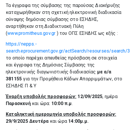
Τα έγγραφα της σύμβασης της παρούσας Διακήρυξης
καταχωρήθηκαν στη σχετική ηλεκτρονική διαδικασία
σύναψης δημόσιας σύμβασης στο ΕΣΗΔΗΣ,
αναρτήθηκαν στη Διαδικτυακή Πύλη
(
www.promitheus.gov.gr
) του ΟΠΣ ΕΣΗΔΗΣ ως εξής :
https://nepps.-
search.eprocurement.gov.gr/actSearch/resourses/search/
το οποίο παρέχει απευθείας πρόσβαση σε στοιχεία
και έγγραφα της Δημόσιας Σύμβασης της
ηλεκτρονικής διαγωνιστικής διαδικασίας
με α/α
381155
για την Προμήθεια Κάδων Απορριμμάτων, στο
ΕΣΗΔΗΣ Π & Υ
Έναρξη υποβολής προσφορών:
12/09/2025
, ημέρα
Παρασκευή
και ώρα:
10:00 π.μ
.
Καταληκτική ημερομηνία υποβολής προσφορών:
29/9/2025
Δευτέρα
και ώρα
14:00μ.μ.