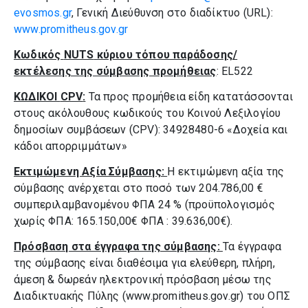
evosmos.gr
, Γενική Διεύθυνση στο διαδίκτυο (URL):
www.promitheus.gov.gr
Κωδικός
NUTS
κύριου τόπου παράδοσης/
εκτέλεσης της σύμβασης προμήθειας
: EL522
ΚΩΔΙΚΟΙ
CPV
:
Τα προς προμήθεια είδη κατατάσσονται
στους ακόλουθους κωδικούς του Κοινού Λεξιλογίου
δημοσίων συμβάσεων (CPV): 34928480-6 «Δοχεία και
κάδοι απορριμμάτων»
Εκτιμώμενη Αξία Σύμβασης:
Η εκτιμώμενη αξία της
σύμβασης ανέρχεται στο ποσό των 204.786,00 €
συμπεριλαμβανομένου ΦΠΑ 24 % (προϋπολογισμός
χωρίς ΦΠΑ: 165.150,00€ ΦΠΑ : 39.636,00€).
Πρόσβαση στα έγγραφα της σύμβασης:
Τα έγγραφα
της σύμβασης είναι διαθέσιμα για ελεύθερη, πλήρη,
άμεση & δωρεάν ηλεκτρονική πρόσβαση μέσω της
Διαδικτυακής Πύλης (www.promitheus.gov.gr) του ΟΠΣ