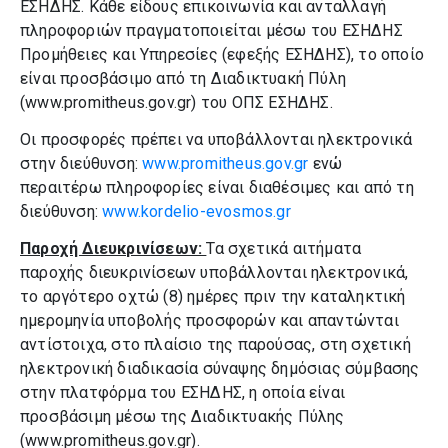
ΕΣΗΔΗΣ. Κάθε είδους επικοινωνία και ανταλλαγή
πληροφοριών πραγματοποιείται μέσω του ΕΣΗΔΗΣ
Προμήθειες και Υπηρεσίες (εφεξής ΕΣΗΔΗΣ), το οποίο
είναι προσβάσιμο από τη Διαδικτυακή Πύλη
(www.promitheus.gov.gr) του ΟΠΣ ΕΣΗΔΗΣ.
Οι προσφορές πρέπει να υποβάλλονται ηλεκτρονικά
στην διεύθυνση:
www.promitheus.gov.gr
ενώ
περαιτέρω πληροφορίες είναι διαθέσιμες και από τη
διεύθυνση:
www.kordelio-evosmos.gr
Παροχή Διευκρινίσεων:
Τα σχετικά αιτήματα
παροχής διευκρινίσεων υποβάλλονται ηλεκτρονικά,
το αργότερο οχτώ (8) ημέρες πριν την καταληκτική
ημερομηνία υποβολής προσφορών και απαντώνται
αντίστοιχα, στο πλαίσιο της παρούσας, στη σχετική
ηλεκτρονική διαδικασία σύναψης δημόσιας σύμβασης
στην πλατφόρμα του ΕΣΗΔΗΣ, η οποία είναι
προσβάσιμη μέσω της Διαδικτυακής Πύλης
(www.promitheus.gov.gr).