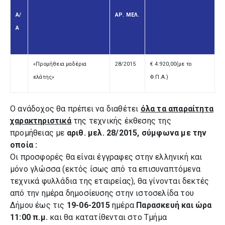
Α/
ΑΡ. ΜΕΛ.
ΤΙΤΛΟΣ ΠΡΟΜΗΘΕΙΑΣ
Α
ΠΡΟΫΠΟΛΟΓΙΣΜΟΣ
«Προμήθεια μαδέρια
28/2015
€ 4.920,00(με το
ελάτης»
Φ.Π.Α.)
Ο ανάδοχος θα πρέπει να διαθέτει
όλα τα απαραίτητα
χαρακτηριστικά
της τεχνικής
έκθεσης της
προμήθειας
με
αριθ. μελ. 28/2015, σύμφωνα με την
οποία :
Οι προσφορές θα είναι έγγραφες στην ελληνική και
μόνο γλώσσα (εκτός ίσως από τα επισυναπτόμενα
τεχνικά φυλλάδια της εταιρείας), θα γίνονται δεκτές
από την ημέρα δημοσίευσης στην ιστοσελίδα του
Δήμου έως τις
19-06-2015
ημέρα
Παρασκευή και ώρα
11:00 π.μ.
και θα
κατατίθενται
στο Τμήμα