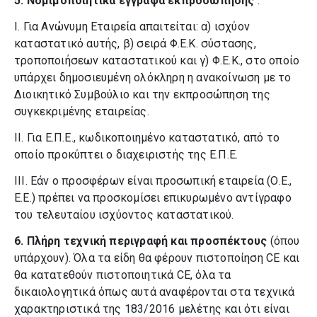
5.
Νομιμοποιητικά έγγραφα εκπροσώπησης
:
I. Για Ανώνυμη Εταιρεία απαιτείται: α) ισχύον
καταστατικό αυτής, β) σειρά Φ.Ε.Κ. σύστασης,
τροποποιήσεων καταστατικού και γ) Φ.Ε.Κ., στο οποίο
υπάρχει δημοσιευμένη ολόκληρη η ανακοίνωση με το
Διοικητικό Συμβούλιο και την εκπροσώπηση της
συγκεκριμένης εταιρείας.
II. Για Ε.Π.Ε., κωδικοποιημένο καταστατικό, από το
οποίο προκύπτει ο διαχειριστής της Ε.Π.Ε.
III. Εάν ο προσφέρων είναι προσωπική εταιρεία (Ο.Ε.,
Ε.Ε.) πρέπει να προσκομίσει επικυρωμένο αντίγραφο
του τελευταίου ισχύοντος καταστατικού.
6.
Πλήρη τεχνική περιγραφή και προσπέκτους
(όπου
υπάρχουν). Όλα τα είδη θα φέρουν πιστοποίηση CE και
θα κατατεθούν πιστοποιητικά CE, όλα τα
δικαιολογητικά όπως αυτά αναφέρονται στα τεχνικά
χαρακτηριστικά της 183/2016 μελέτης και ότι είναι