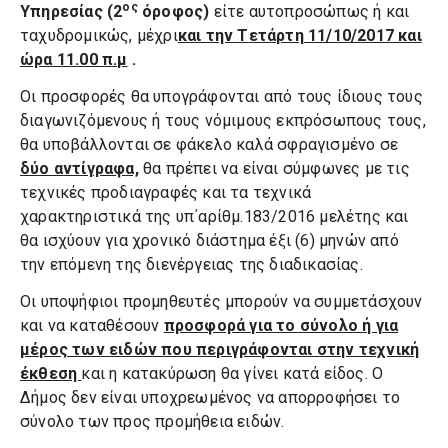
ος
Υπηρεσίας (2
όροφος)
είτε αυτοπροσώπως ή και
ταχυδρομικώς, μέχρι
και την
T
ετάρτη 11/10/2017 και
ώρα 11.00 π.μ
.
Οι προσφορές θα υπογράφονται από τους ίδιους τους
διαγωνιζόμενους ή τους νόμιμους εκπρόσωπους τους,
θα υποβάλλονται σε φάκελο καλά σφραγισμένο σε
δύο αντίγραφα,
θα πρέπει να είναι σύμφωνες με τις
τεχνικές προδιαγραφές και τα τεχνικά
χαρακτηριστικά της υπ΄αρίθμ.183/2016 μελέτης και
θα ισχύουν για χρονικό διάστημα έξι (6) μηνών από
την επόμενη της διενέργειας της διαδικασίας.
Οι υποψήφιοι προμηθευτές μπορούν να συμμετάσχουν
και να καταθέσουν
προσφορά για το σύνολο ή για
μέρος των ειδών που περιγράφονται στην τεχνική
έκθεση
και η κατακύρωση θα γίνει κατά είδος. Ο
Δήμος δεν είναι υποχρεωμένος να απορροφήσει το
σύνολο των προς προμήθεια ειδών.