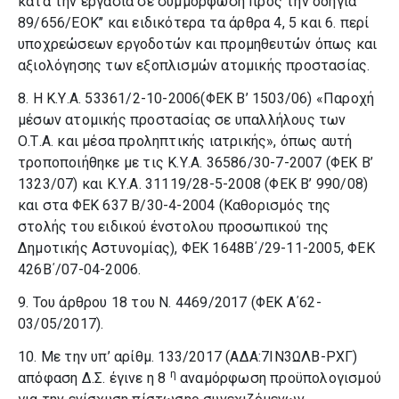
κατά την εργασία σε συμμόρφωση προς την οδηγία
89/656/ΕΟΚ’’ και ειδικότερα τα άρθρα 4, 5 και 6. περί
υποχρεώσεων εργοδοτών και προμηθευτών όπως και
αξιολόγησης των εξοπλισμών ατομικής προστασίας.
8. Η Κ.Υ.Α. 53361/2-10-2006(ΦΕΚ Β’ 1503/06) «Παροχή
μέσων ατομικής προστασίας σε υπαλλήλους των
Ο.Τ.Α. και μέσα προληπτικής ιατρικής», όπως αυτή
τροποποιήθηκε με τις Κ.Υ.Α. 36586/30-7-2007 (ΦΕΚ Β’
1323/07) και Κ.Υ.Α. 31119/28-5-2008 (ΦΕΚ Β’ 990/08)
και στα ΦΕΚ 637 Β/30-4-2004 (Καθορισμός της
στολής του ειδικού ένστολου προσωπικού της
Δημοτικής Αστυνομίας), ΦΕΚ 1648Β΄/29-11-2005, ΦΕΚ
426Β΄/07-04-2006.
9. Του άρθρου 18 του Ν. 4469/2017 (ΦΕΚ Α΄62-
03/05/2017).
10. Με την υπ’ αρίθμ. 133/2017 (ΑΔΑ:7ΙΝ3ΩΛΒ-ΡΧΓ)
η
απόφαση Δ.Σ. έγινε η 8
αναμόρφωση προϋπολογισμού