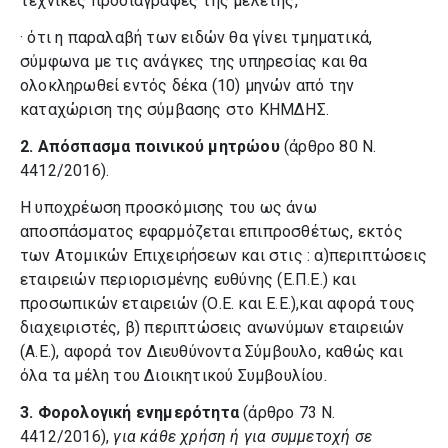
τεχνικές προδιαγραφές της μελέτης,
· ότι η παραλαβή των ειδών θα γίνει τμηματικά,
σύμφωνα με τις ανάγκες της υπηρεσίας και θα
ολοκληρωθεί εντός δέκα (10) μηνών από την
καταχώριση της σύμβασης στο ΚΗΜΔΗΣ.
2.
Απόσπασμα ποινικού μητρώου
(άρθρο 80 Ν.
4412/2016).
Η υποχρέωση προσκόμισης του ως άνω
αποσπάσματος εφαρμόζεται επιπροσθέτως, εκτός
των Ατομικών Επιχειρήσεων και στις : α)περιπτώσεις
εταιρειών περιορισμένης ευθύνης (Ε.Π.Ε.) και
προσωπικών εταιρειών (Ο.Ε. και Ε.Ε.),και αφορά το
υς
διαχειριστές, β) περιπτώσεις ανωνύμων εταιρειών
(Α.Ε.), αφορά τον Διευθύνοντα Σύμβουλο, καθώς και
όλα τα μέλη του Διοικητικού Συμβουλίου.
3.
Φορολογική ενημερότητα
(άρθρο 73 Ν.
4412/2016),
για κάθε χρήση ή για συμμετοχή σε