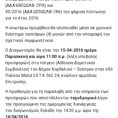
(ΑΔΑ:6ΒΕΩΩΛΒ-ΖΡΘ) και
93/2016 (ΑΔΑ:ΩΕ50ΩΛΒ-Ξ86) την ψήφιση πίστωσης
για το έτος 2016.
Η ανωτέρω προμήθεια θα υλοποιηθεί μέσα σε χρονικό
διάστημα τεσσάρων (4) μηνών από την υπογραφή του
σχετικού συμφωνητικού.
Ο Διαγωνισμός θα γίνει την
15-04-2016 ημέρα
Παρασκευή και ώρα 11:00 π.μ.
(λήξη υποβολής
προσφορών) στο Ισόγειο (Αίθουσα Δημοτικού
Συμβουλίου) του Δήμου Κορδελιού – Ευόσμου στην οδό
Παύλου Μελά 24 Τ.Κ 562 24, ενώπιον αρμόδιας
Επιτροπής.
Η προθεσμία για τη παραλαβή από την υπηρεσία των
προσφορών που αποστέλλονται
ταχυδρομικά
λήγει
την προηγούμενη της ημερομηνίας διενέργειας
του διαγωνισμού, δηλαδή την 14:30 μ.μ. ώρα της
14/04/2016
.