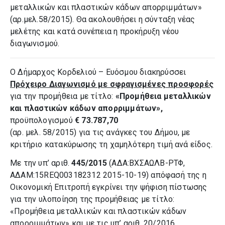
μεταλλικών και πλαστικών κάδων απορριμμάτων»
(αρ.μελ.58/2015). Θα ακολουθήσει η σύνταξη νέας
μελέτης και κατά συνέπεια η προκήρυξη νέου
διαγωνισμού.
Ο Δήμαρχος Κορδελιού – Ευόσμου διακηρύσσει
Πρόχειρο Διαγωνισμό με σφραγισμένες προσφορές
για την προμήθεια με τίτλο:
«
Προμήθεια μεταλλικών
και πλαστικών κάδων απορριμμάτων»,
προϋπολογισμού
€
73.787,70
(αρ. μελ. 58/2015)
για τις ανάγκες του Δήμου, με
κριτήριο κατακύρωσης τη χαμηλότερη τιμή ανά είδος.
Με την υπ’ αριθ.
445/2015
(ΑΔΑ:ΒΧΣΑΩΛΒ-ΡΤΦ,
ΑΔΑΜ:15REQ003182312 2015-10-19) απόφασή της η
Οικονομική Επιτροπή εγκρίνει την ψήφιση πίστωσης
για την υλοποίηση της προμήθειας με τίτλο:
«Προμήθεια μεταλλικών και πλαστικών κάδων
απορριμμάτων» και με τις υπ’ αριθ. 20/2016