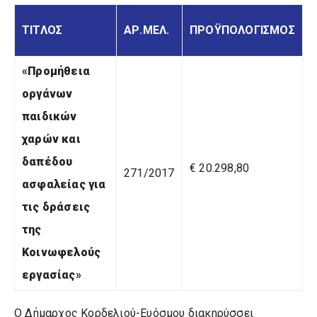
ΤΙΤΛΟΣ
ΑΡ.ΜΕΛ.
ΠΡΟΫΠΟΛΟΓΙΣΜΟΣ
«
Προμήθεια
οργάνων
παιδικών
χαρών και
δαπέδου
€ 20.298,80
271/2017
ασφαλείας για
τις δράσεις
της
Κοινωφελούς
εργασίας
»
Ο Δήμαρχος Κορδελιού-Ευόσμου διακηρύσσει