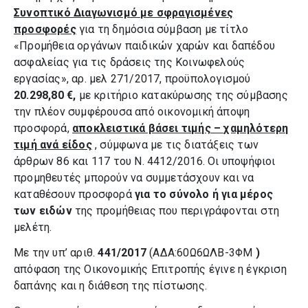
Συνοπτικό Διαγωνισμό με σφραγισμένες
προσφορές
για τη δημόσια σύμβαση με τίτλο
«Προμήθεια οργάνων παιδικών χαρών και δαπέδου
ασφαλείας για τις δράσεις της Κοινωφελούς
εργασίας», αρ. μελ 271/2017, προϋπολογισμού
20.298,80 €,
με κριτήριο κατακύρωσης της σύμβασης
την πλέον συμφέρουσα από οικονομική άποψη
προσφορά,
αποκλειστικά βάσει τιμής – χαμηλότερη
τιμή ανά είδος
, σύμφωνα με τις διατάξεις των
άρθρων 86 και 117 του Ν. 4412/2016. Οι υποψήφιοι
προμηθευτές μπορούν να συμμετάσχουν και να
καταθέσουν προσφορά
για το σύνολο
ή για μέρος
των ειδών
της προμήθειας που περιγράφονται στη
μελέτη.
Με την υπ’ αριθ.
441/2017
(ΑΔΑ:60Ω6ΩΛΒ-3ΦΜ
)
απόφαση της Οικονομικής Επιτροπής έγινε η έγκριση
δαπάνης και η διάθεση της πίστωσης.