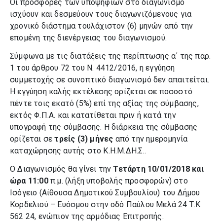
Οι προσφορές των υποψηφίων στο διαγωνισμό
ισχύουν και δεσμεύουν τους διαγωνιζόμενους για
χρονικό διάστημα τουλάχιστον (6) μηνών από την
επομένη της διενέργειας του διαγωνισμού.
Σύμφωνα με τις διατάξεις της περίπτωσης α΄ της παρ.
1 του άρθρου 72 του Ν. 4412/2016, η εγγύηση
συμμετοχής σε συνοπτικό διαγωνισμό δεν απαιτείται.
Η εγγύηση καλής εκτέλεσης ορίζεται σε ποσοστό
πέντε τοις εκατό (5%) επί της αξίας της σύμβασης,
εκτός Φ.Π.Α. και κατατίθεται πριν ή κατά την
υπογραφή της σύμβασης. Η διάρκεια της σύμβασης
ορίζεται σε
τρείς (3) μήνες
από την ημερομηνία
καταχώρησης αυτής στο Κ.Η.Μ.ΔΗ.Σ..
Ο Διαγωνισμός θα γίνει την
Τετάρτη 10/01/2018 και
ώρα 11:00
π.μ. (λήξη υποβολής προσφορών) στο
Ισόγειο (Αίθουσα Δημοτικού Συμβουλίου) του Δήμου
Κορδελιού – Ευόσμου στην οδό Παύλου Μελά 24 Τ.Κ
562 24, ενώπιον της αρμόδιας Επιτροπής.