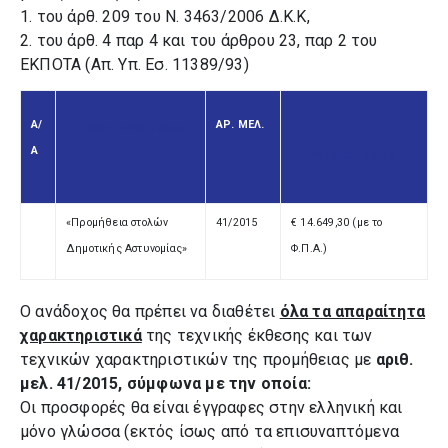
1. του άρθ. 209 του Ν. 3463/2006 Δ.Κ.Κ,
2. του άρθ. 4 παρ 4 και του άρθρου 23, παρ 2 του
ΕΚΠΟΤΑ (Απ. Υπ. Εσ. 11389/93)
Α/
ΑΡ. ΜΕΛ.
ΤΙΤΛΟΣ ΠΡΟΜΗΘΕΙΑΣ
Α
ΠΡΟΫΠΟΛΟΓΙΣΜΟΣ
«Προμήθεια στολών
41/2015
€ 14.649,30 (με το
Δημοτικής Αστυνομίας»
Φ.Π.Α.)
Ο ανάδοχος θα πρέπει να διαθέτει
όλα τα απαραίτητα
χαρακτηριστικά
της τεχνικής
έκθεσης και των
τεχνικών χαρακτηριστικών της προμήθειας
με
αριθ.
μελ. 41/2015, σύμφωνα με την οποία:
Οι προσφορές θα είναι έγγραφες στην ελληνική και
μόνο γλώσσα (εκτός ίσως από τα επισυναπτόμενα