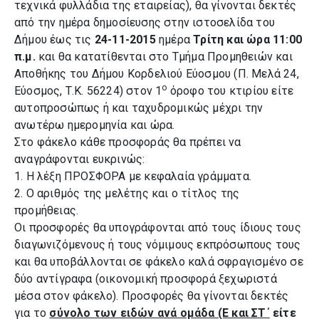
τεχνικά φυλλάδια της εταιρείας), θα γίνονται δεκτές
από την ημέρα δημοσίευσης στην ιστοσελίδα του
Δήμου έως τις
24-11-2015
ημέρα
Τρίτη και ώρα 11:00
π.μ.
και θα
κατατίθενται
στο Τμήμα Προμηθειών και
Αποθήκης του Δήμου Κορδελιού Εύοσμου (Π. Μελά 24,
ο
Εύοσμος, Τ.Κ. 56224) στον 1
όροφο του κτιρίου είτε
αυτοπροσώπως ή και ταχυδρομικώς μέχρι την
ανωτέρω ημερομηνία και ώρα.
Στο φάκελο κάθε προσφοράς θα πρέπει να
αναγράφονται ευκρινώς:
1. Η λέξη ΠΡΟΣΦΟΡΑ με κεφαλαία γράμματα.
2. Ο αριθμός της μελέτης και ο τίτλος της
προμήθειας.
Οι προσφορές θα υπογράφονται από τους ίδιους τους
διαγωνιζόμενους ή τους νόμιμους εκπρόσωπους τους
και θα υποβάλλονται σε φάκελο καλά σφραγισμένο σε
δύο αντίγραφα (οικονομική προσφορά ξεχωριστά
μέσα στον φάκελο). Προσφορές θα γίνονται δεκτές
για το
σύνολο των ειδών ανά ομάδα (Ε και ΣΤ΄
είτε