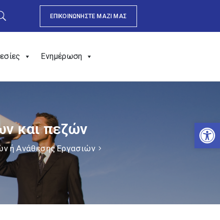
ΕΠΙΚΟΙΝΩΝΗΣΤΕ ΜΑΖΙ ΜΑΣ
εσίες
Ενημέρωση
Αν
ων και πεζών
ών ή Ανάθεσης Εργασιών