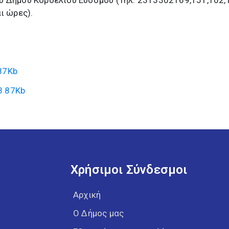
υ Δήμου Κορδελιού Εύοσμου (Τηλ. 2313302169,151,102,
ι ώρες).
87Kb
3
87Kb
Χρήσιμοι Σύνδεσμοι
Αρχική
Ο Δήμος μας