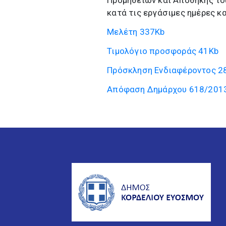
Προμηθειών και Αποθήκης το
κατά τις εργάσιμες ημέρες κα
Μελέτη
337Kb
Τιμολόγιο προσφοράς
41Kb
Πρόσκληση Ενδιαφέροντος
2
Απόφαση Δημάρχου 618/201