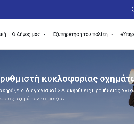
ική
Ο Δήμος μας
Εξυπηρέτηση του πολίτη
eΥπηρ
ρυθμιστή κυκλοφορίας οχημάτ
οκηρύξεις, διαγωνισμοί
Διακηρύξεις Προμήθειας Υλικ
φορίας οχημάτων και πεζών