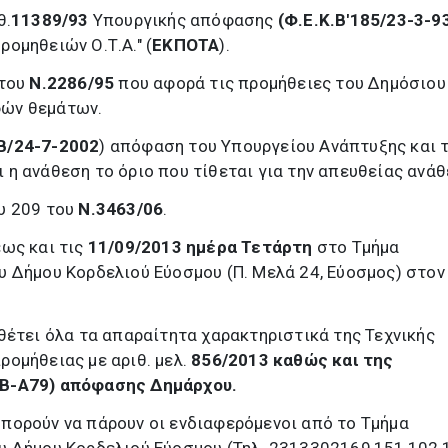
θ.
11389/93
Υπουργικής απόφασης
(Φ.Ε.Κ.Β'185/23-3-9
ρομηθειών Ο.Τ.Α." (
ΕΚΠΟΤΑ
).
 του
Ν.2286/95
που αφορά τις προμήθειες του Δημόσιου
φών θεμάτων.
Β/24-7-2002
) απόφαση του Υπουργείου Ανάπτυξης και 
ι η ανάθεση το όριο που τίθεται για την απευθείας ανάθ
ου 209 του
Ν.3463/06
.
ως και τις
11/09/2013 ημέρα Τετάρτη
στο Τμήμα
 Δήμου Κορδελιού Εύοσμου (Π. Μελά 24, Εύοσμος) στον
θέτει όλα
τα απαραίτητα χαρακτηριστικά της Τεχνικής
ομήθειας με αριθ. μελ.
856/2013 καθώς και της
ΛΒ-Α79) απόφασης Δημάρχου.
πορούν να πάρουν οι ενδιαφερόμενοι από το Τμήμα