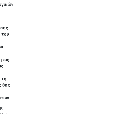
ογικών
ισης
 του
ού
ητας
άς
 τη
ς 8ης
άτων.
ης