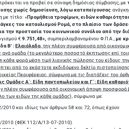
πρόκειται να προβεί σε σύναψη δημόσιας σύμβασης, με
ευσης χωρίς δημοσίευση, λόγω κατεπείγουσας
ανάγκη
 με τίτλο:
«
Π
ρομήθεια τροφίμων, ειδών καθαριότητας
ανάγκες του καταυλισμού Ρομά
, στο πλαίσιο των δράσ
ια την
προστασία του κοινωνικού συνόλου από την δι
ογισμού €
9.751,48
»,
συμπεριλαμβανομένου Φ.Π.Α.,
με κρ
δα Β' :
Ελαιόλαδο
, την πλέον συμφέρουσα από οικονομι
 ανά ομάδα (το
μεγαλύτερο ποσοστό έκπτωσης επί τοι
η κάθε φορά μέση τιμή λιανικής πώλησης του είδους τη
πτει από το εκάστοτε εκδιδόμενο δελτίο πιστοποίηση
οικείας Περιφέρειας, σύμφωνα με τις διατάξεις του άρθ
τις Ομάδες Α΄: Είδη παντοπωλείου και Γ΄: Είδη καθαρι
ν πλέον συμφέρουσα από οικονομική άποψη προσφορά 
ολο των ειδών της κάθε ομάδας
),
σύμφωνα με:
52/2010 και ιδίως των άρθρων 58 και 72, όπως έχουν
1/2010 (ΦΕΚ 112/Α/13-07-2010).