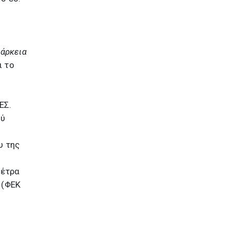
άρκεια
ι το
ΕΣ.
ού
υ της
μέτρα
 (ΦΕΚ