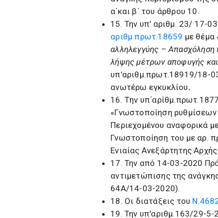
α΄και β΄ του άρθρου 10.
15. Την υπ' αριθμ. 23/ 17-
αριθμ.πρωτ.18659
με θέμα
αλληλεγγύης – Απασχόληση 
λήψης μέτρων αποφυγής και 
υπ'αριθμ.πρωτ.18919/18-03
ανωτέρω εγκυκλίου
.
16. Tην υπ΄αρίθμ.πρωτ.187
«Γνωστοποίηση ρυθμίσεων 
Περιεχομένου αναφορικά μ
Γνωστοποίηση του με αρ. π
Ενιαίας Ανεξάρτητης Αρχής
17. Την από 14-03-2020 Πρ
αντιμετώπισης της ανάγκη
64Α/14-03-2020).
18. Οι διατάξεις του
Ν.4682
19. Την υπ'αριθμ.163/29-5