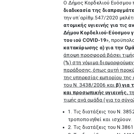
Ο Δήμος Κορδελιού Ευόσμου 
διαδικασία της διαπραγμάτ
την υπ΄αρίθμ.547/2020 μελέτη
ατομικής υγιεινής για τις 
Δήμου Κορδελιού-Εύοσμου γ
του ιού
COVID
-19
», προϋπολ
κατακύρωσης α) για την Ομά
άποψη προσφορά βάσει τιμής
(%) στη νόμιμα διαμορφούμεν
παράδοσης, όπως αυτή προκύ
της υπηρεσίας εμπορίου της 
του Ν. 3438/2006 και
β) για 
και προσωπικής υγιεινής,
τη
τιμής ανά ομάδα (για το σύν
1. Τις διατάξεις του Ν. 38
τροποποιηθεί και ισχύουν.
2. Τις διατάξεις του Ν.386