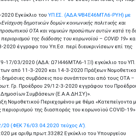
03-2020 Εγκύκλιο του
ΥΠ.ΕΣ. (ΑΔΑ:ΨΒ4Ε46ΜΤΛ6-ΡΥΗ) με
«Ενίσχυση δημοτικών δομών κοινωνικής πολιτικής και
προσωπικού ΟΤΑ και νομικών προσώπων αυτών κατά τη δι
περιορισμού της διάδοσης του κορωνοϊού – COVID 19»
κα
-2020 έγγραφο του Υπ.Εσ. περί διευκρινίσεων επί της
79-17/03/2020 (ΑΔΑ: Ω7Ι446ΜΤΛ6-1ΞΙ) εγκύκλιο του ΥΠ.
των από 11-3-2020 και 14-3-2020 Πράξεων Νομοθετικ
ε δημόσιες συμβάσεις που συνάπτονται από τους ΟΤΑ –
ρωτ. Γρ. Προέδρου 29/12-3-2020 εγγράφου του Προέδρο
 Δημοσίων Συμβάσεων (Ε.Α.Α.ΔΗ.ΣΥ)».
άξη Νομοθετικού Περιεχομένου με θέμα «Κατεπείγοντα 
ς περιορισμού της διασποράς του κορωνοϊού COVID-19»
/20 (ΦΕΚ 76/03.04.2020 τεύχος Α').
-2020 με αριθμ.πρωτ.33282 Εγκύκλιο του Υπουργείου