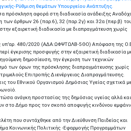
ηγικής-Ρύθμιση θεμάτων Υπουργείου Ανάπτυξης.
ύσα πρόσκληση αφορά στη διαδικασία ανάδειξης Αναδόχ
 των άρθρων 26 (παρ.6), 32 (παρ.2γ) και 32α (περ.β) το
στην εξαιρετική διαδικασία με διαπραγμάτευση χωρίς
ς υπ'αρ. 480/2020 (ΑΔΑ:ΩΦΨΤΩΛΒ-5ΘΟ) Απόφαση της Ο.Ε
ερί έγκρισης προσφυγής στην εξαιρετική διαδικασία μ
γούμενη δημοσίευση, την έγκριση των τεχνικών
σμό των όρων της πρόσκλησης διαπραγμάτευσης χωρίς
 τριμελούς Επιτροπής Διενέργειας Διαπραγμάτευσης.
εις του Εθνικού Οργανισμού Δημόσιας Υγείας σχετικά με
ρωνοϊό.
εστώσα ανάγκη προστασίας της δημόσιας υγείας αλλά και
ν στο Δήμο προς τον σκοπό αποφυγής κινδύνου εμφάνι
μελέτη που συντάχθηκε από την Διεύθυνση Παιδείας και
μήμα Κοινωνικής Πολιτικής -Εφαρμογής Προγραμμάτων