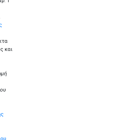
ρ. 1
.
ς
κτα
ς και
ομή
του
ης
ίου