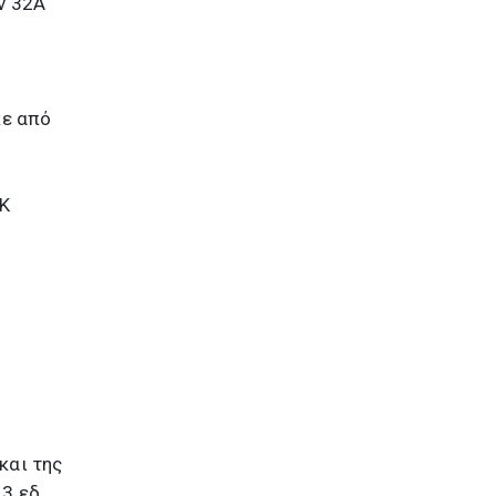
ν 32Α
κε από
ΕΚ
και της
3 εδ.