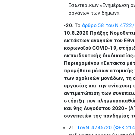
Εσωτερικών «Ενημέρωση αν
οργάνων των δήμων».
•20.
Το
άρθρο 58 του Ν.4722
10.8.2020 Πράξης Νομοθετι
εκτάκτων αναγκών του Εθνι
κορωνοϊού COVID-19, στήρι
εκπαιδευτικής διαδικασίας»
Περιεχομένου «Έκτακτα μέτ
προμήθεια μέσων ατομικής
των σχολικών μονάδων, τη 
εργασίας και την ενίσχυση 
αντιμετώπιση των συνεπειώ
στήριξη των πλημμυροπαθών
και 9ης Αυγούστου 2020» (Α
συνεπειών της πανδημίας τ
21.
Τον
Ν. 4745/20 (ΦΕΚ 214