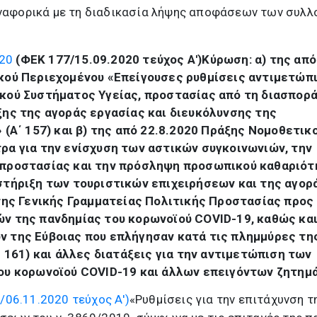
αφορικά με τη διαδικασία λήψης αποφάσεων των συλλ
/20
(ΦΕΚ 177/15.09.2020 τεύχος Α')Κύρωση: α) της από
κού Περιεχομένου «Επείγουσες ρυθμίσεις αντιμετώπ
κού Συστήματος Υγείας, προστασίας από τη διασπορά
ξης της αγοράς εργασίας και διευκόλυνσης της
 (A΄ 157) και β) της από 22.8.2020 Πράξης Νομοθετικ
ρα για την ενίσχυση των αστικών συγκοινωνιών, την
 προστασίας και την πρόσληψη προσωπικού καθαριότ
στήριξη των τουριστικών επιχειρήσεων και της αγορ
της Γενικής Γραμματείας Πολιτικής Προστασίας προς
ν της πανδημίας του κορωνοϊού COVID-19, καθώς και
 της Εύβοιας που επλήγησαν κατά τις πλημμύρες τη
΄ 161) και άλλες διατάξεις για την αντιμετώπιση των
ου κορωνοϊού COVID-19 και άλλων επειγόντων ζητημ
/06.11.2020 τεύχος Α')
«Ρυθμίσεις για την επιτάχυνση τ