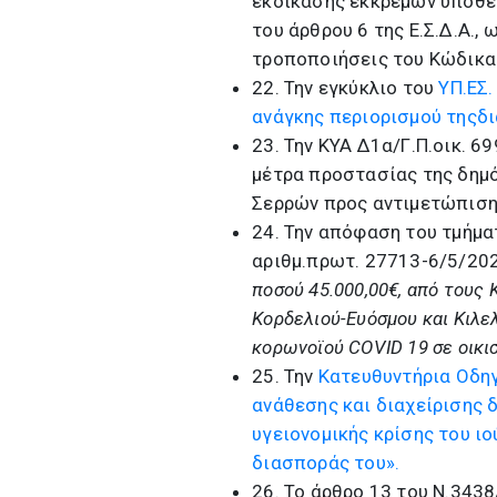
εκδίκασης εκκρεμών υποθέσ
του άρθρου 6 της Ε.Σ.Δ.Α., 
τροποποιήσεις του Κώδικα 
22. Την εγκύκλιο του
ΥΠ.ΕΣ.
ανάγκης περιορισμού τηςδ
23. Την ΚΥΑ Δ1α/Γ.Π.οικ. 6
μέτρα προστασίας της δημό
Σερρών προς αντιμετώπιση
24. Την απόφαση του τμήμα
αριθμ.πρωτ. 27713-6/5/20
ποσού 45.000,00€, από τους
Κορδελιού-Ευόσμου και Κιλε
κορωνοϊού COVID 19 σε οικι
25. Την
Κατευθυντήρια Οδη
ανάθεσης και διαχείρισης
υγειονομικής κρίσης του ι
διασποράς του».
26. Το άρθρο 13 του Ν.343