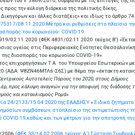
εων του ν. 3869/2010, σύμφωνα με τις επιταγές της πα
ως προς την εύλογη διάρκεια της πολιτικής δίκης,
Δικηγόρων και άλλες διατάξεις» και ιδίως το άρθρο 74
 75317/08.11.2020:Μέτρα και ρυθμίσεις στο πλαίσιο τη
ιασποράς του κορωνοϊού- COVID 19
.
9919/02.11.2020 (ΦΕΚ 4831/02.11.2020 τεύχος Β') «Έκτα
σιας υγείας στις Περιφερειακές Ενότητες Θεσσαλονίκη
 της διασποράς του κορωνοϊού COVID-19».
τος επιχορηγήσεων Τ.Α. του Υπουργείου Εσωτερικών με
20 (ΑΔΑ: Ψ8ΖΝ46ΜΤΛ6-Σ6Σ) με θέμα την
«έκτακτη καταν
 Κεντρικούς Αυτοτελείς Πόρους του 2020, στους Δήμους
λέρ, προς κάλυψη αναγκών για την αποφυγή της διάδοσης 
σμούς και καταυλισμούς Ρομά»
γία 24/2133/15.04.2020της ΕΑΑΔΗΣΥ
«
Ειδικά ζητήματα
 δημοσίων συμβάσεων, στοπλαίσιο της αντιμετώπισης τ
ού COVID 19,καθώς και των μέτρων για την αποτροπή της
8/2006
(ΦΕΚ 33/14.02.2006 τεύχος Α΄):Σύσταση Συμβουλ