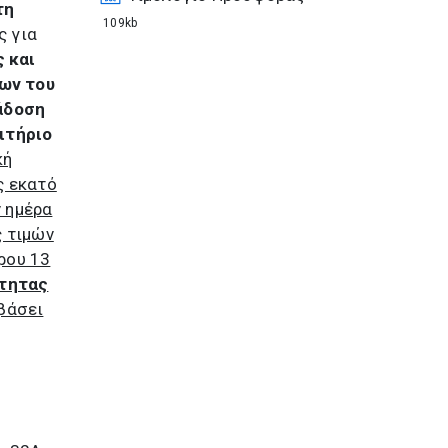
τη
109kb
ς για
 και
εων του
άδοση
ιτήριο
κή
ς εκατό
ν ημέρα
ς τιμών
ρου 13
ότητας
βάσει