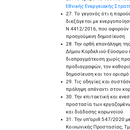
Εθνικής Ενεργειακής Στρατ
27. Το γεγονός ότι η παρο
διεξάγεται με ενεργοποίηση
Ν.4412/2016, που αφορούν 
προηγούμενη δημοσίευση.
28. Την ορθή επανάληψη τη
Δήμου Κορδελιού-Εύοσμου π
διαπραγμάτευση χωρίς προη
προδιαγραφών, τον καθορι
δημοσίευση και τον ορισμό
29. Τις οδηγίες και συστάσ
πρόληψη απέναντι στον κο
30. Την επιτακτική και εν
προστασία των εργαζομένω
και διάδοσης κορωνοϊού.
31. Την υπ'αριθ.547/2020 
Κοινωνικής Προστασίας, Τ