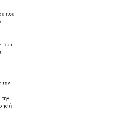
ου που
υ
. του
ε
 την
 την
σης ή