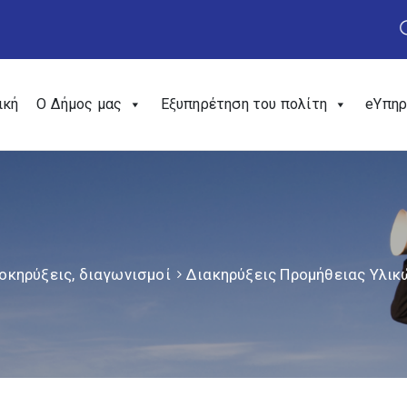
ική
Ο Δήμος μας
Εξυπηρέτηση του πολίτη
eΥπηρ
οκηρύξεις, διαγωνισμοί
Διακηρύξεις Προμήθειας Υλικ