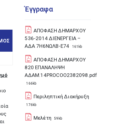
Έγγραφα
ΑΠΟΦΑΣΗ ΔΗΜΑΡΧΟΥ
536-2014 ΔΙΕΝΕΡΓΕΙΑ –
ΜΟΣ
ΑΔΑ 7Η6ΝΩΛΒ-Ε74
161kb
ΑΠΟΦΑΣΗ ΔΗΜΑΡΧΟΥ
820 ΕΠΑΝΑΛΗΨΗ
σμό
ΑΔΑΜ.14PROCOO2382098.pdf
166kb
ριο
Περιληπτική Διακήρυξη
176kb
ποία
ους
Μελέτη
59kb
αι