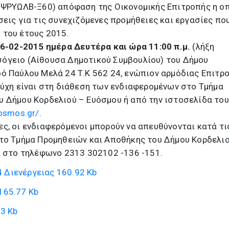
:7ΨΡΥΩΛΒ-Ξ60) απόφαση της Οικονομικής Επιτροπής η ο
σεις για τις συνεχιζόμενες προμήθειες και εργασίες πο
 του έτους 2015.
6-02-2015 ημέρα Δευτέρα και ώρα 11:00 π.μ.
(λήξη
όγειο (Αίθουσα Δημοτικού Συμβουλίου) του Δήμου
ό Παύλου Μελά 24 Τ.Κ 562 24, ενώπιον αρμόδιας Επιτρ
εύχη είναι στη διάθεση των ενδιαφερομένων στο Τμήμα
υ Δήμου Κορδελιού – Ευόσμου ή από την ιστοσελίδα του
vosmos.gr/
.
ς, οι ενδιαφερόμενοι μπορούν να απευθύνονται κατά τι
στο Τμήμα Προμηθειών και Αποθήκης του Δήμου Κορδελι
ι στο τηλέφωνο 2313 302102 -136 -151.
 Διενέργειας
160.92 Kb
165.77 Kb
3 Kb