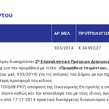
ντου
ΑΡ.ΜΕΛ.
ΠΡΟΫΠΟΛΟΓΙΣ
933/2014
€ 34.992,27
ο
σμου διακηρύσσει
2
Επαναληπτικό Πρόχειρο Διαγωνι
ές
για την προμήθεια με τίτλο:
«Προμήθεια
τσιμέντου
»,
(αρ. μελ. 933/2014)
για τις ανάγκες του Δήμου, με κριτή
τερη προσφορά του είδους.
:7Ι3ΙΩΛΒ-ΡΗ7) απόφαση της Οικονομικής Επιτροπής η ο
 άγονο καθώς και την επανάληψη του με τους ίδιους όρ
το από 17-11-2014 πρακτικό διενέργειας διαγωνισμού κ