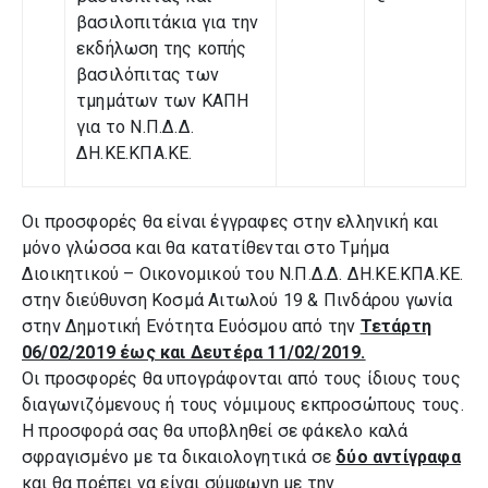
βασιλοπιτάκια για την
εκδήλωση της κοπής
βασιλόπιτας των
τμημάτων των ΚΑΠΗ
για το Ν.Π.Δ.Δ.
ΔΗ.ΚΕ.ΚΠΑ.ΚΕ.
Οι προσφορές θα είναι έγγραφες στην ελληνική και
μόνο γλώσσα και θα κατατίθενται στο Τμήμα
Διοικητικού – Οικονομικού του Ν.Π.Δ.Δ. ΔΗ.ΚΕ.ΚΠΑ.ΚΕ.
στην διεύθυνση Κοσμά Αιτωλού 19 & Πινδάρου γωνία
στην Δημοτική Ενότητα Ευόσμου από την
Τετάρτη
06/02/2019 έως και Δευτέρα 11/02/2019.
Οι προσφορές θα υπογράφονται από τους ίδιους τους
διαγωνιζόμενους ή τους νόμιμους εκπροσώπους τους.
Η προσφορά σας θα υποβληθεί σε φάκελο καλά
σφραγισμένο με τα δικαιολογητικά σε
δύο αντίγραφα
και θα πρέπει να είναι σύμφωνη με την