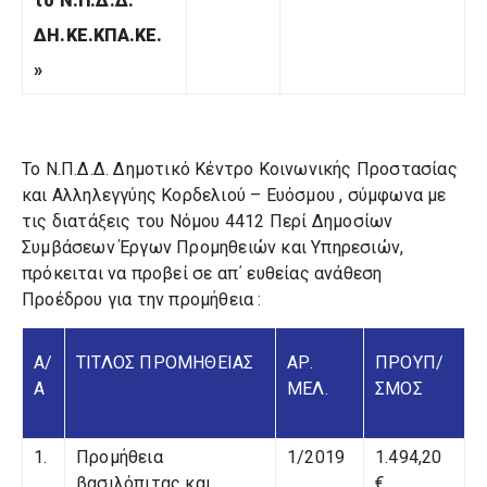
το Ν.Π.Δ.Δ.
ΔΗ.ΚΕ.ΚΠΑ.ΚΕ.
»
Το Ν.Π.Δ.Δ. Δημοτικό Κέντρο Κοινωνικής Προστασίας
και Αλληλεγγύης Κορδελιού – Ευόσμου , σύμφωνα με
τις διατάξεις του Νόμου 4412 Περί Δημοσίων
Συμβάσεων Έργων Προμηθειών και Υπηρεσιών,
πρόκειται να προβεί σε απ΄ ευθείας ανάθεση
Προέδρου για την προμήθεια :
Α/
ΤΙΤΛΟΣ ΠΡΟΜΗΘΕΙΑΣ
ΑΡ.
ΠΡΟΥΠ/
Α
ΜΕΛ.
ΣΜΟΣ
1.
Προμήθεια
1/2019
1.494,20
βασιλόπιτας και
€