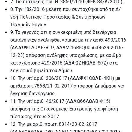
7. Τις διατάξεις του Ν. 3850/2010 (ΦΕΚ 84/Α/2010).
8. Την 182/2016 μελέτη που συντάχθηκε από τη Δ/
νση Πολιτικής Προστασίας & Συντηρήσεων
Τεχνικών Έργων.
9. Το γεγονός ότι η συγκεκριμένη υπό διενέργεια
δαπάνη είχε αναληφθεί νόμιμα με την αριθ. 490/2016
(ΑΔΑ:ΩΨ1ΔΩΛΒ-8ΓΩ, ΑΔΑΜ:16REQ005634629 2016-
12-23) απόφαση ανάληψης υποχρέωσης, με αριθμό
καταχώρισης 429/2016 (ΑΔΑ:ΩΖΗΙΩΛΒ-Θ7Ζ) στα
λογιστικά βιβλία του Δήμου.
10. Την υπ' αριθ. 206/2017 (ΑΔΑ:ΨΧ1ΘΩΛΒ-4ΚΗ) με
αριθ.πρωτ.7868/21-02-2017 απόφαση Δημάρχου για
έγκριση διενέργειας.
11. Την υπ' αριθ. 46/2017 (ΑΔΑ:Ω66ΛΩΛΒ-Φ15)
απόφαση της Οικονομικής Επιτροπής για ψήφιση
πίστωσης έτους 2017.
12. Την με αριθ. πρωτ.:8314/23-02-2017
(ΑΔΑ:60ΔΥΩΛΒ-Ζ89, ΑΔΑΜ:17REQ005837702 2017-