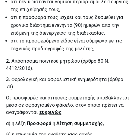
ότι δεν υφίστανται νομικοί περιορισμοί λειτουργίας
της επιχείρησής τους,
ότι η προσφορά τους ισχύει και τους δεσμεύει για
χρονικό διάστημα ενενήντα (90) ημερών από την
επόμενη της διενέργειας της διαδικασίας,
ότι το προσφερόμενο είδος είναι σύμφωνα με τις
τεχνικές προδιαγραφές της μελέτης,
2.
Απόσπασμα ποινικού μητρώου (άρθρο 80 Ν.
4412/2016).
3.
Φορολογική και ασφαλιστική ενημερότητα (άρθρο
73).
Οι προσφορές και αιτήσεις συμμετοχής υποβάλλονται
μέσα σε σφραγισμένο φάκελο, στον οποίο πρέπει να
αναγράφονται
ευκρινώς
:
α) η λέξη
Προσφορά
ή
Αίτηση συμμετοχής
,
β) η επωνυμία της αναθέτουσας αρχής,