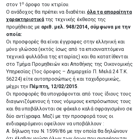
ο
στον 1
όροφο του κτιρίου.
Ο ανάδοχος θα πρέπει να διαθέτει
όλα τα απαραίτητα
χαρακτηριστικά
της τεχνικής
έκθεσης της
προμήθειας
με
αριθ. μελ. 948/2014, σύμφωνα με την
οποία:
Οι προσφορές θα είναι έγγραφες στην ελληνική και
μόνο γλώσσα (εκτός ίσως από τα επισυναπτόμενα
τεχνικά φυλλάδια της εταιρίας) και θα κατατίθενται
στο Τμήμα Προμηθειών και Αποθήκης της Οικονομικής
Υπηρεσίας (1ος όροφος – Δημαρχείο Π. Μελά 24 Τ.Κ.
56224) είτε αυτοπροσώπως ή και ταχυδρομικώς,
μέχρι την
Πέμπτη, 12/02/2015
.
Oι προσφορές θα υπογράφονται από τους ίδιους τους
διαγωνιζόμενους ή τους νόμιμους εκπρόσωπους τους
και θα υποβάλλονται σε φάκελο καλά σφραγισμένο σε
δύο αντίγραφα. Μαζί με την προσφορά τους οι
ενδιαφερόμενοι οφείλουν να υποβάλλουν :
Α. δήλωση του Ν. 1599/86 με την οποία θα δηλώνουν
ότι έλαβαν γνώση όλων των όρων που αναφέρονται