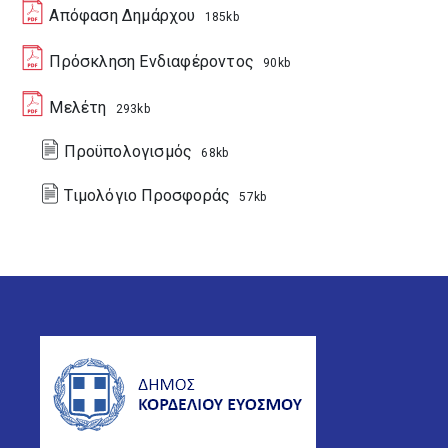
Απόφαση Δημάρχου
185kb
Πρόσκληση Ενδιαφέροντος
90kb
Mελέτη
293kb
Προϋπολογισμός
68kb
Τιμολόγιο Προσφοράς
57kb