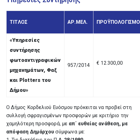
ΤΙΤΛΟΣ
ΑΡ.ΜΕΛ.
ΠΡΟΫΠΟΛΟΓΙΣΜΟ
«Υπηρεσίες
συντήρησης
φωτοαντιγραφικών
€ 12.300,00
957/2014
μηχανημάτων, Φαξ
και
Plotters
του
Δήμου
»
Ο Δήμος Κορδελιού Ευόσμου πρόκειται να προβεί στη
συλλογή σφραγισμένων προσφορών με κριτήριο την
χαμηλότερη προσφορά, με
απ΄ ευθείας ανάθεση, με
απόφαση Δημάρχου
σύμφωνα με:
1. Τις διατάξεις του Π.Δ.
28/1980.