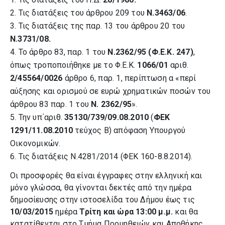
2. Τις διατάξεις του άρθρου 209 του
Ν.3463/06
.
3. Τις διατάξεις της παρ. 13 του άρθρου 20 του
Ν.3731/08.
4. Το άρθρο 83, παρ. 1 του
Ν.2362/95 (Φ.Ε.Κ. 247)
,
όπως τροποποιήθηκε με το Φ.Ε.Κ.
1066/01
αριθ.
2/45564/0026
άρθρο 6, παρ. 1, περίπτωση α «περί
αύξησης και ορισμού σε ευρώ χρηματικών ποσών του
άρθρου 83 παρ. 1 του
Ν. 2362/95
».
5. Την υπ΄αριθ.
35130/739/09.08.2010
(
ΦΕΚ
1291/11.08.2010
τεύχος Β) απόφαση Υπουργού
Οικονομικών.
6. Τις διατάξεις Ν.4281/2014 (ΦΕΚ 160-8.8.2014).
Οι προσφορές θα είναι έγγραφες στην ελληνική και
μόνο γλώσσα, θα γίνονται δεκτές από την ημέρα
δημοσίευσης στην ιστοσελίδα του Δήμου έως τις
10/03/2015
ημέρα
Τρίτη και ώρα 13:00 μ.μ.
και θα
κατατίθενται
στο Τμήμα Προμηθειών και Αποθήκης