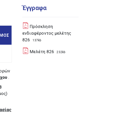
Έγγραφα
Πρόσκληση
ενδιαφέροντος μελέτης
ΣΜΟΣ
826
137kb
Μελέτη 826
232kb
φορών
ρχου
.
3
μος)
ασίας