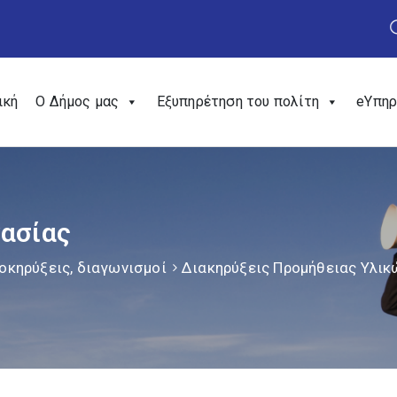
ική
Ο Δήμος μας
Εξυπηρέτηση του πολίτη
eΥπηρ
γασίας
οκηρύξεις, διαγωνισμοί
Διακηρύξεις Προμήθειας Υλικ