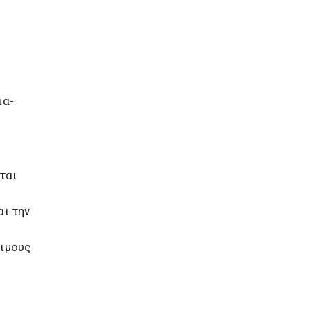
ια-
ται
αι την
μιμους