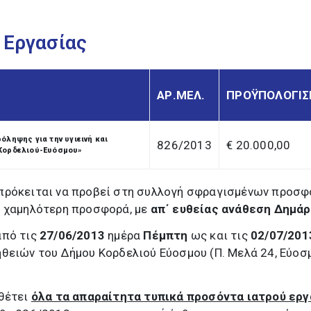
 Εργασίας
ΑΡ.ΜΕΛ.
ΠΡΟΫΠΟΛΟΓΙ
ληψης για την υγιεινή και
826/2013
€ 20.000,00
Κορδελιού-Ευόσμου»
πρόκειται να προβεί στη συλλογή σφραγισμένων προσ
ν χαμηλότερη προσφορά, με
απ΄ ευθείας ανάθεση Δημά
από τις
27/06/2013
ημέρα
Πέμπτη
ως και τις
02/07/201
θειών του Δήμου Κορδελιού Εύοσμου (Π. Μελά 24, Εύοσ
αθέτει
όλα τα απαραίτητα τυπικά προσόντα ιατρού εργ