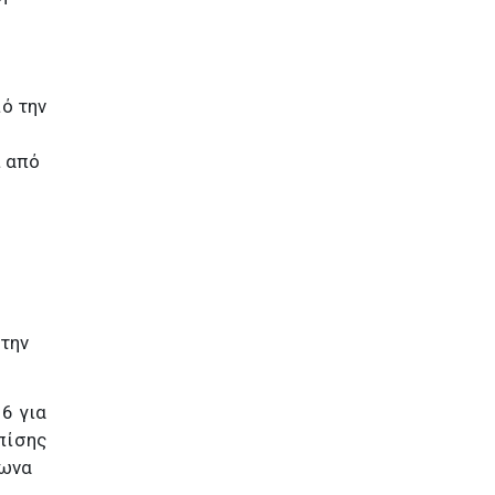
ό την
ι από
 την
6 για
πίσης
φωνα