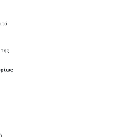
ατά
ν
 της
υρίως
ή