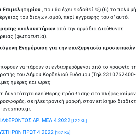
υ Επιμελητηρίου
, που θα έχει εκδοθεί έξι(6) το πολύ μ
έργειας του διαγωνισμού, περί εγγραφής του σ' αυτό.
τήρησης ανελκυστήρων
από την αρμόδια Διεύθυνση
ρειας.(φωτοτυπία).
πτόμενη Ενημέρωση για την επεξεργασία προσωπικών
πορούν να πάρουν οι ενδιαφερόμενοι από το γραφείο τ
ροπής του Δήμου Κορδελιού Ευόσμου (Τηλ.2310762400-
μες ημέρες και ώρες.
τη δυνατότητα ελεύθερης πρόσβασης στο πλήρες κείμεν
προσφοράς, σε ηλεκτρονική μορφή, στον επίσημο διαδικ
-evosmos.gr.
ΑΦΕΡΟΝΤΟΣ ΑΡ. ΜΕΛ 4.2022
[122 Kb]
ΥΣΤΗΡΩΝ ΠΡΩΤ 4.2022
[107 Kb]