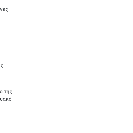
ήνες
ης
ο της
τυακό