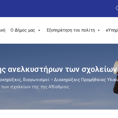
ική
Ο Δήμος μας
Εξυπηρέτηση του πολίτη
eΥπηρ
ς ανελκυστήρων των σχολείων 
οκηρύξεις, διαγωνισμοί
Διακηρύξεις Προμήθειας Υλικ
των σχολείων της της A’Βαθμιας