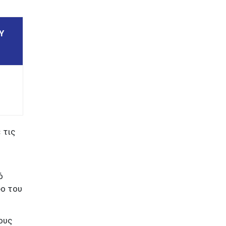
Υ
 τις
ό
ο του
ους