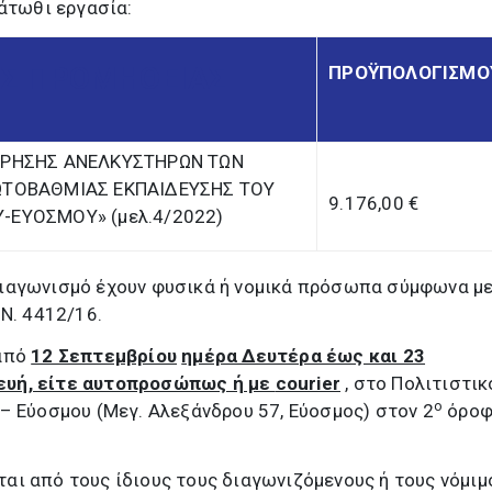
κάτωθι εργασία:
ΟΣ ΠΡΟΜΗΘΕΙΑΣ
ΠΡΟΫΠΟΛΟΓΙΣΜΟ
ΗΡΗΣΗΣ ΑΝΕΛΚΥΣΤΗΡΩΝ ΤΩΝ
ΩΤΟΒΑΘΜΙΑΣ ΕΚΠΑΙΔΕΥΣΗΣ ΤΟΥ
9.176,00 €
-ΕΥΟΣΜΟΥ» (μελ.4/2022)
ιαγωνισμό έχουν φυσικά ή νομικά πρόσωπα σύμφωνα με
 Ν. 4412/16.
 από
12 Σεπτεμβρίου
ημέρα Δευτέρα έως και 23
ευή,
είτε αυτοπροσώπως ή με
courier
, στο Πολιτιστικ
ο
– Εύοσμου (Μεγ. Αλεξάνδρου 57, Εύοσμος) στον 2
όροφ
αι από τους ίδιους τους διαγωνιζόμενους ή τους νόμιμ