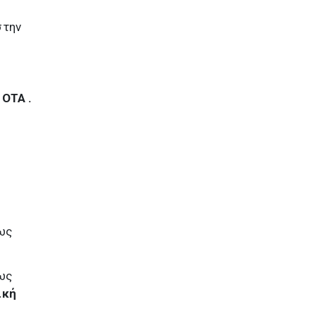
στην
 ΟΤΑ .
ό
 ως
 ως
ική