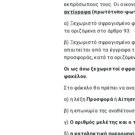
εκπρόσωπους τους. Οι οικον
αντίγραφα
(πρωτότυπο-φωτ
α) Ξεχωριστό σφραγισμένο φ
τα οριζόμενα στο άρθρο 93.
β) Ξεχωριστό σφραγισμένο φ
απαιτείται από τα έγγραφα τ
προσφοράς, κατά τα οριζόμεν
Οι ως άνω ξεχωριστοί σφρα
φακέλου.
Στο φάκελο θα πρέπει να αν
α) η λέξη
Προσφορά
ή
Αίτησ
β) η επωνυμία της αναθέτουσ
γ)
Ο αριθμός μελέτης και ο 
δ)
η καταληκτική ημερομην