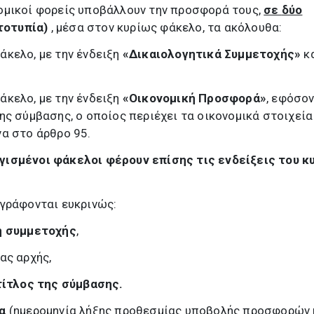
ομικοί φορείς υποβάλλουν την προσφορά τους,
σε
δύο
οτυπία)
, μέσα στον κυρίως φάκελο, τα ακόλουθα:
άκελο, με την ένδειξη
«Δικαιολογητικά Συμμετοχής»
κ
άκελο, με την ένδειξη
«Οικονομική Προσφορά»
, εφόσο
ης σύμβασης, ο οποίος περιέχει τα οικονομικά στοιχεία
α στο άρθρο 95.
γισμένοι φάκελοι φέρουν επίσης τις ενδείξεις του κ
αγράφονται ευκρινώς:
η συμμετοχής
,
ας αρχής,
τίτλος της σύμβασης.
ία
(ημερομηνία λήξης προθεσμίας υποβολής προσφορών 