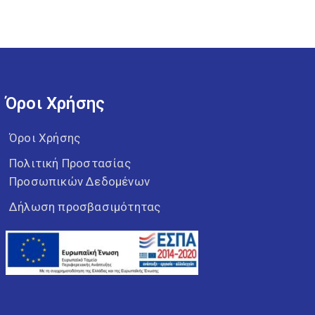
στην ονομασία
γυναικών
του δήμου
προσφυγικής
και
μεταναστευτικής
προέλευσης
Όροι Χρήσης
Όροι Χρήσης
Πολιτική Προστασίας
Προσωπικών Δεδομένων
Δήλωση προσβασιμότητας