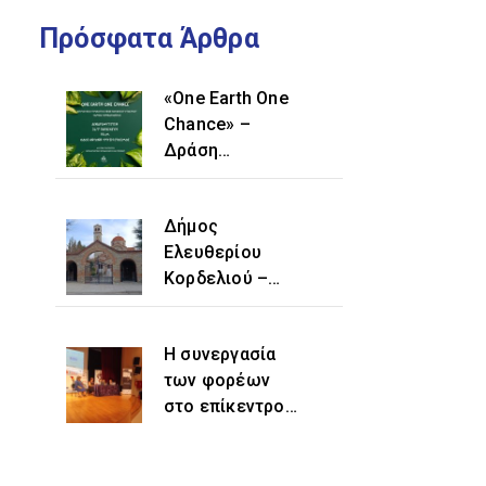
Πρόσφατα Άρθρα
«One Earth One
Chance» –
Δράση
δενδροφύτευσης
στην οδό
Δήμος
Αντώνη Τρίτση
Ελευθερίου
Κορδελιού –
Ευόσμου:
Αποκατάσταση
Η συνεργασία
μίας ιστορικής
των φορέων
αδικίας η
στο επίκεντρο
προσθήκη του
εκδήλωσης για
τοπωνυμίου
την
«Ελευθέριο»
ενδυνάμωση