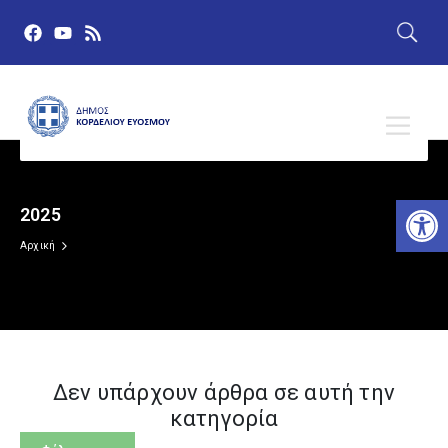
Αν
2025
Δημόσια Διαβούλευση
Αρχική
Ευρωεκλογές 9 Ιουνίου 2024
Πρώτη σελίδα
Δεν υπάρχουν άρθρα σε αυτή την
Δελτία Τύπου
κατηγορία