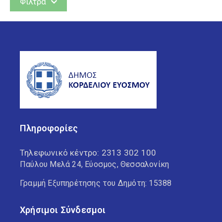
Φίλτρα
Δράσεις
Έργα
Ανά θέμα
Βιβλιοθήκη Ελευθερίου
Κορδελιού
Πληροφορίες
Βιβλιοθήκη Ευόσμου
Τηλεφωνικό κέντρο:
2313 302 100
Δ.Κ. Ελευθερίου Κορδελιού
Παύλου Μελά 24, Εύοσμος, Θεσσαλονίκη
Γραμμή Εξυπηρέτησης του Δημότη: 15388
Δ.Κ. Ευόσμου
Χρήσιμοι Σύνδεσμοι
Δημοτική Αστυνομία