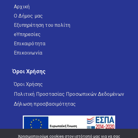
Αρχική
Ο Δήμος μας
Δημοτικοί Κινηματογράφοι
Εξυπηρέτηση του πολίτη
Εξωστρέφεια
eΥπηρεσίες
Επικαιρότητα
ΚΑΠΗ
Επικοινωνία
Καταστήματα Υγειονομικού
Όροι Χρήσης
Ενδιαφέροντος
Όροι Χρήσης
Πολιτική Προστασίας Προσωπικών Δεδομένων
Κέντρο Κοινωνικής Στήριξης
Δήλωση προσβασιμότητας
Κέντρο Κοινότητας
Κοινωνικό Παντοπωλείο
Χρησιμοποιούμε cookies στον ιστότοπό μας για να σας