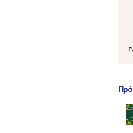
Γ
Πρό