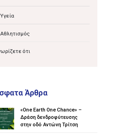
Υγεία
Αθλητισμός
νωρίζετε ότι
σφατα Άρθρα
«One Earth One Chance» –
Δράση δενδροφύτευσης
στην οδό Αντώνη Τρίτση