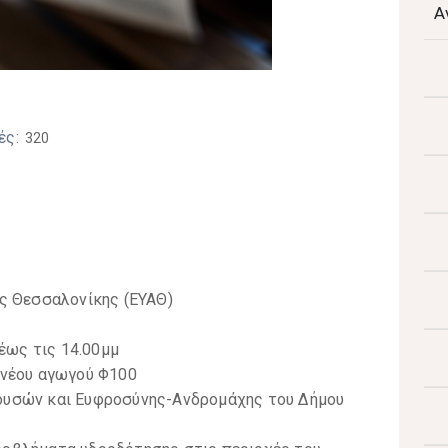
Α
ές:
320
ς Θεσσαλονίκης (ΕΥΑΘ)
 έως τις 14.00μμ
 νέου αγωγού Φ100
ουσών και Ευφροσύνης-Ανδρομάχης του Δήμου