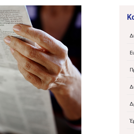
K
Δ
Ε
Π
Δ
Δ
Έ