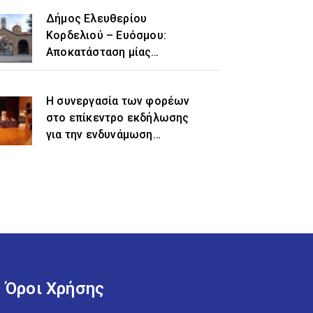
Δήμος Ελευθερίου
Κορδελιού – Ευόσμου:
Αποκατάσταση μίας
ιστορικής αδικίας η
προσθήκη του τοπωνυμίου
Η συνεργασία των φορέων
«Ελευθέριο» στην
στο επίκεντρο εκδήλωσης
ονομασία του δήμου
για την ενδυνάμωση
γυναικών προσφυγικής και
μεταναστευτικής
προέλευσης
Όροι Χρήσης