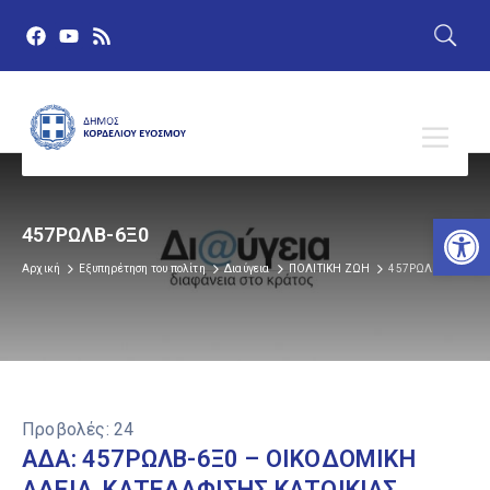
Αν
457ΡΩΛΒ-6Ξ0
Αρχική
Εξυπηρέτηση του πολίτη
Διαύγεια
ΠΟΛΙΤΙΚΗ ΖΩΗ
457ΡΩΛΒ-6Ξ0
Προβολές:
24
ΑΔΑ: 457ΡΩΛΒ-6Ξ0 – ΟΙΚΟΔΟΜΙΚΗ
ΑΔΕΙΑ, ΚΑΤΕΔΑΦΙΣΗΣ ΚΑΤΟΙΚΙΑΣ.