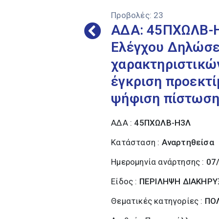
Προβολές:
23
ΑΔΑ: 45ΠΧΩΛΒ-Η
Ελέγχου Δηλώσε
χαρακτηριστικών
έγκριση προεκτ
ψήφιση πίστωση
ΑΔΑ :
45ΠΧΩΛΒ-Η3Λ
Κατάσταση :
Αναρτηθείσα
Ημερομηνία ανάρτησης :
07
Είδος :
ΠΕΡΙΛΗΨΗ ΔΙΑΚΗΡΥ
Θεματικές κατηγορίες :
ΠΟΛ