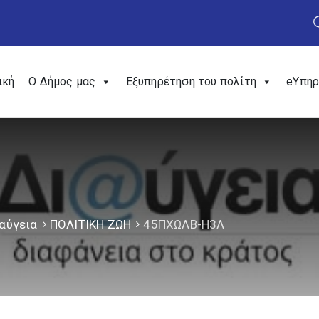
ική
Ο Δήμος μας
Εξυπηρέτηση του πολίτη
eΥπηρ
αύγεια
ΠΟΛΙΤΙΚΗ ΖΩΗ
45ΠΧΩΛΒ-Η3Λ