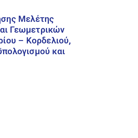
ησης Μελέτης
αι Γεωμετρικών
ίου – Κορδελιού,
ϋπολογισμού και