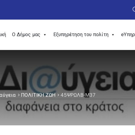
ική
Ο Δήμος μας
Εξυπηρέτηση του πολίτη
eΥπηρ
αύγεια
ΠΟΛΙΤΙΚΗ ΖΩΗ
45ΨΡΩΛΒ-Μ37