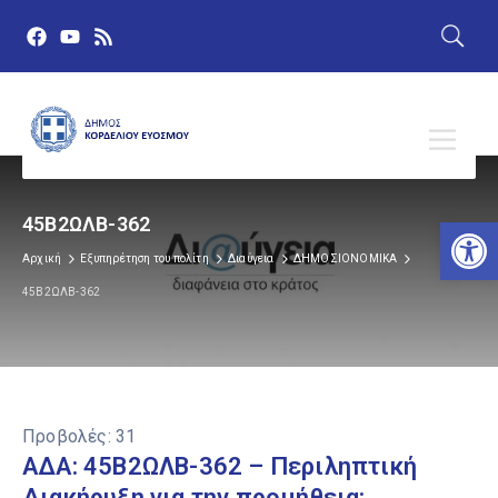
Αν
45Β2ΩΛΒ-362
Αρχική
Εξυπηρέτηση του πολίτη
Διαύγεια
ΔΗΜΟΣΙΟΝΟΜΙΚΑ
45Β2ΩΛΒ-362
Προβολές:
31
ΑΔΑ: 45Β2ΩΛΒ-362 – Περιληπτική
Διακήρυξη για την προμήθεια: