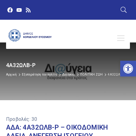
Αν
4Α32ΩΛΒ-Ρ
Αρχική
Εξυπηρέτηση του πολίτη
Διαύγεια
ΠΟΛΙΤΙΚΗ ΖΩΗ
4Α32ΩΛΒ-Ρ
Προβολές:
30
ΑΔΑ: 4Α32ΩΛΒ-Ρ – ΟΙΚΟΔΟΜΙΚΗ
ΑΔΕΙΑ, ΑΝΕΓΕΡΣΗ ΙΣΟΓΕΙΟΥ