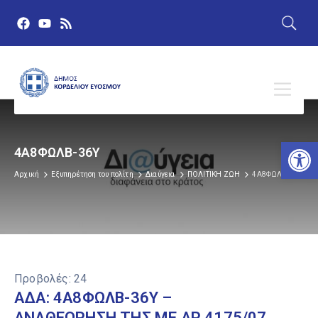
Αν
4Α8ΦΩΛΒ-36Υ
Αρχική
Εξυπηρέτηση του πολίτη
Διαύγεια
ΠΟΛΙΤΙΚΗ ΖΩΗ
4Α8ΦΩΛΒ-36Υ
Προβολές:
24
ΑΔΑ: 4Α8ΦΩΛΒ-36Υ –
ΑΝΑΘΕΩΡΗΣΗ ΤΗΣ ΜΕ ΑΡ.4175/07