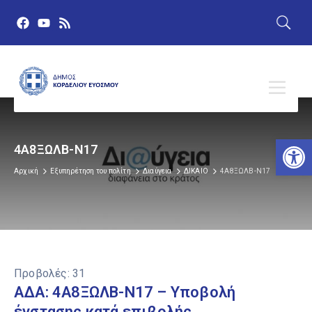
Αν
4Α8ΞΩΛΒ-Ν17
Αρχική
Εξυπηρέτηση του πολίτη
Διαύγεια
ΔΙΚΑΙΟ
4Α8ΞΩΛΒ-Ν17
Προβολές:
31
ΑΔΑ: 4Α8ΞΩΛΒ-Ν17 – Υποβολή
ένστασης κατά επιβολής