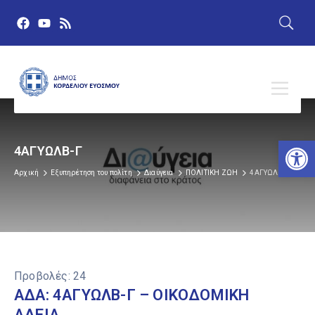
Αν
4ΑΓΥΩΛΒ-Γ
Αρχική
Εξυπηρέτηση του πολίτη
Διαύγεια
ΠΟΛΙΤΙΚΗ ΖΩΗ
4ΑΓΥΩΛΒ-Γ
Προβολές:
24
ΑΔΑ: 4ΑΓΥΩΛΒ-Γ – ΟΙΚΟΔΟΜΙΚΗ
ΑΔΕΙΑ