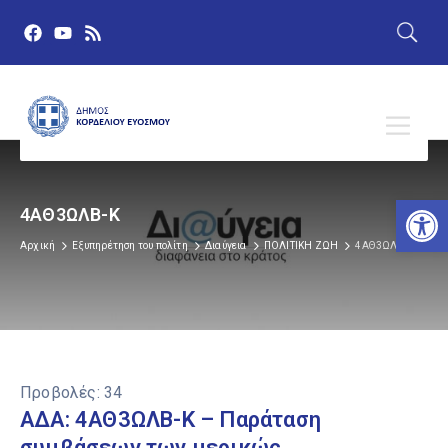
Αν
4ΑΘ3ΩΛΒ-Κ
Αρχική
Εξυπηρέτηση του πολίτη
Διαύγεια
ΠΟΛΙΤΙΚΗ ΖΩΗ
4ΑΘ3ΩΛΒ-Κ
Προβολές:
34
ΑΔΑ: 4ΑΘ3ΩΛΒ-Κ – Παράταση
συμβάσεων των μερικώς