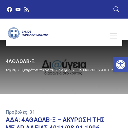
Αν
4ΑΘΑΩΛΒ-Ξ
Αρχική
Εξυπηρέτηση του πολίτη
Διαύγεια
ΠΟΛΙΤΙΚΗ ΖΩΗ
4ΑΘΑΩΛΒ-Ξ
Προβολές:
31
ΑΔΑ: 4ΑΘΑΩΛΒ-Ξ – ΑΚΥΡΩΣΗ ΤΗΣ
ΜΕ ΑΡ.ΑΔΕΙΑΣ 4011/08.01.1996