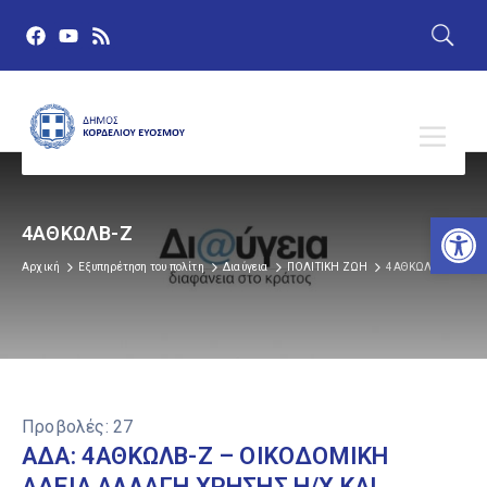
Αν
4ΑΘΚΩΛΒ-Ζ
Αρχική
Εξυπηρέτηση του πολίτη
Διαύγεια
ΠΟΛΙΤΙΚΗ ΖΩΗ
4ΑΘΚΩΛΒ-Ζ
Προβολές:
27
ΑΔΑ: 4ΑΘΚΩΛΒ-Ζ – ΟΙΚΟΔΟΜΙΚΗ
ΑΔΕΙΑ,ΑΛΛΑΓΗ ΧΡΗΣΗΣ Η/Χ ΚΑΙ