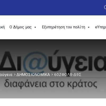
ική
Ο Δήμος μας
Εξυπηρέτηση του πολίτη
eΥπηρ
αύγεια
ΔΗΜΟΣΙΟΝΟΜΙΚΑ
60ΖΦΩΛΒ-Δ9Σ