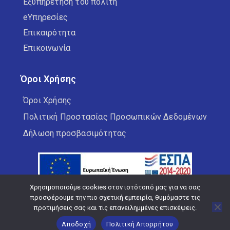
Εξυπηρέτηση του πολίτη
eΥπηρεσίες
Επικαιρότητα
Επικοινωνία
Όροι Χρήσης
Όροι Χρήσης
Πολιτική Προστασίας Προσωπικών Δεδομένων
Δήλωση προσβασιμότητας
Χρησιμοποιούμε cookies στον ιστότοπό μας για να σας
προσφέρουμε την πιο σχετική εμπειρία, θυμόμαστε τις
προτιμήσεις σας και τις επανειλημμένες επισκέψεις.
Copyright © 2026 Δήμος Κορδελιού Ευόσμου
Αποδοχή
Πολιτική Απορρήτου