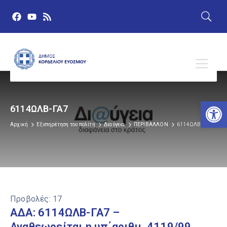
Αν
6114ΩΛΒ-ΓΑ7
Αρχική
Εξυπηρέτηση του πολίτη
Διαύγεια
ΠΕΡΙΒΑΛΛΟΝ
6114ΩΛΒ-ΓΑ7
Προβολές:
17
ΑΔΑ: 6114ΩΛΒ-ΓΑ7 –
Αναθεωρείται η υπ΄αριθμ. 4119/99