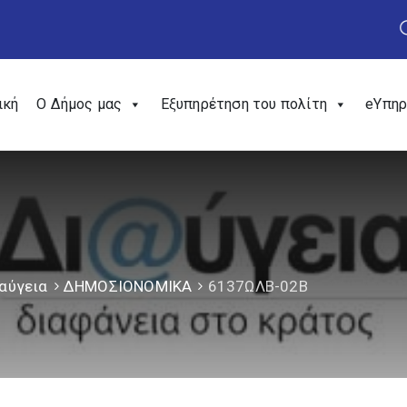
ική
Ο Δήμος μας
Εξυπηρέτηση του πολίτη
eΥπηρ
αύγεια
ΔΗΜΟΣΙΟΝΟΜΙΚΑ
6137ΩΛΒ-02Β