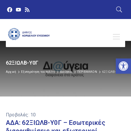
Αν
62ΞΙΩΛΒ-Υ0Γ
Αρχική
Εξυπηρέτηση του πολίτη
Διαύγεια
ΠΕΡΙΒΑΛΛΟΝ
62ΞΙΩΛΒ-Υ0Γ
Προβολές:
10
ΑΔΑ: 62ΞΙΩΛΒ-Υ0Γ – Εσωτερικές
διαρρυθμίσεις και εξωτερικοί