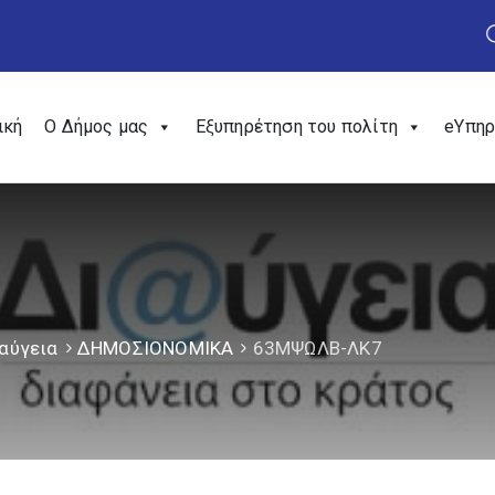
ική
Ο Δήμος μας
Εξυπηρέτηση του πολίτη
eΥπηρ
αύγεια
ΔΗΜΟΣΙΟΝΟΜΙΚΑ
63ΜΨΩΛΒ-ΛΚ7