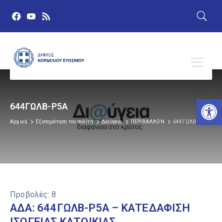
Αν
644ΓΩΛΒ-Ρ5Α
Αρχική
Εξυπηρέτηση του πολίτη
Διαύγεια
ΠΕΡΙΒΑΛΛΟΝ
644ΓΩΛΒ-Ρ5Α
Προβολές:
8
ΑΔΑ: 644ΓΩΛΒ-Ρ5Α – ΚΑΤΕΔΑΦΙΣΗ
ΙΣΟΓΕΙΑΣ ΚΑΤΟΙΚΙΑΣ