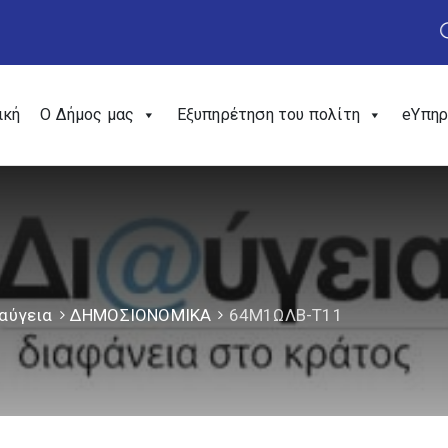
ική
Ο Δήμος μας
Εξυπηρέτηση του πολίτη
eΥπηρ
αύγεια
ΔΗΜΟΣΙΟΝΟΜΙΚΑ
64Μ1ΩΛΒ-Τ11