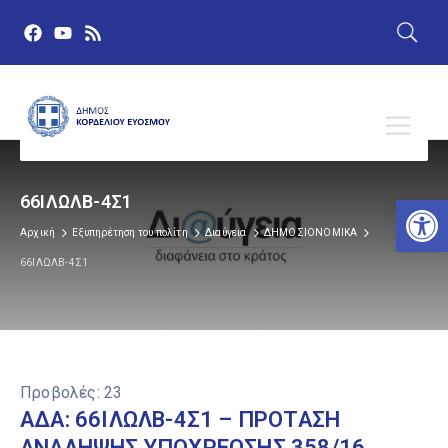
Αν
66ΙΛΩΛΒ-4Σ1
Αρχική
Εξυπηρέτηση του πολίτη
Διαύγεια
ΔΗΜΟΣΙΟΝΟΜΙΚΑ
66ΙΛΩΛΒ-4Σ1
Προβολές:
23
ΑΔΑ: 66ΙΛΩΛΒ-4Σ1 – ΠΡΟΤΑΣΗ
ΑΝΑΛΗΨΗΣ ΥΠΟΧΡΕΩΣΗΣ 358/16