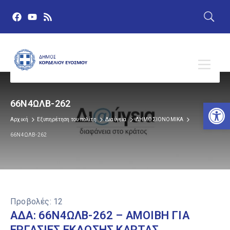
Αν
66Ν4ΩΛΒ-262
Αρχική
Εξυπηρέτηση του πολίτη
Διαύγεια
ΔΗΜΟΣΙΟΝΟΜΙΚΑ
66Ν4ΩΛΒ-262
Προβολές:
12
ΑΔΑ: 66Ν4ΩΛΒ-262 – ΑΜΟΙΒΗ ΓΙΑ
ΕΡΓΑΣΙΕΣ ΕΚΔΟΣΗΣ ΚΑΡΤΑΣ