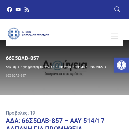
Αν
66Σ5ΩΛΒ-857
Αρχική
Εξυπηρέτηση του πολίτη
Διαύγεια
ΔΗΜΟΣΙΟΝΟΜΙΚΑ
66Σ5ΩΛΒ-857
Προβολές:
19
ΑΔΑ: 66Σ5ΩΛΒ-857 – ΑΑΥ 514/17
ΔΑΠΑΝΗ ΓΙΑ ΠΡΟΜΗΘΕΙΑ