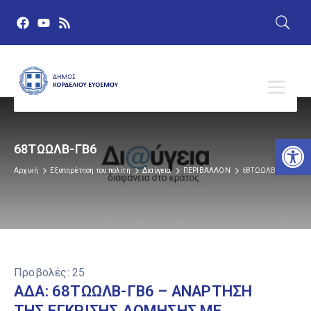
Αν
68ΤΩΩΛΒ-ΓΒ6
Αρχική
Εξυπηρέτηση του πολίτη
Διαύγεια
ΠΕΡΙΒΑΛΛΟΝ
68ΤΩΩΛΒ-ΓΒ6
Προβολές:
25
ΑΔΑ: 68ΤΩΩΛΒ-ΓΒ6 – ΑΝΑΡΤΗΣΗ
ΤΗΣ ΕΓΚΡΙΣΗΣ ΔΟΜΗΣΗΣ ΜΕ