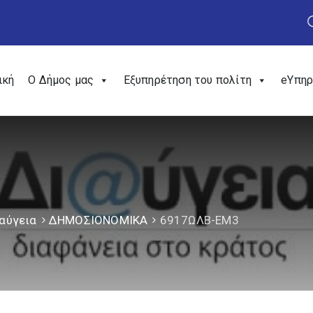
ική
Ο Δήμος μας
Εξυπηρέτηση του πολίτη
eΥπηρ
αύγεια
ΔΗΜΟΣΙΟΝΟΜΙΚΑ
6917ΩΛΒ-ΕΜ3