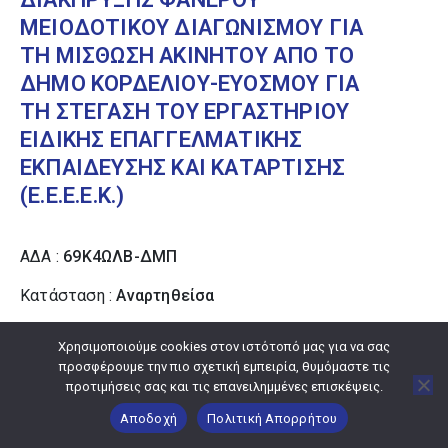
ΜΕΙΟΔΟΤΙΚΟΥ ΔΙΑΓΩΝΙΣΜΟΥ ΓΙΑ
ΤΗ ΜΙΣΘΩΣΗ ΑΚΙΝΗΤΟΥ ΑΠΟ ΤΟ
ΔΗΜΟ ΚΟΡΔΕΛΙΟΥ-ΕΥΟΣΜΟΥ ΓΙΑ
ΤΗ ΣΤΕΓΑΣΗ ΤΟΥ ΕΡΓΑΣΤΗΡΙΟΥ
ΕΙΔΙΚΗΣ ΕΠΑΓΓΕΛΜΑΤΙΚΗΣ
ΕΚΠΑΙΔΕΥΣΗΣ ΚΑΙ ΚΑΤΑΡΤΙΣΗΣ
(Ε.Ε.Ε.Ε.Κ.)
ΑΔΑ :
69Κ4ΩΛΒ-ΔΜΠ
Κατάσταση :
Αναρτηθείσα
Ημερομηνία ανάρτησης :
15/09/2016 09:13:53
Χρησιμοποιούμε cookies στον ιστότοπό μας για να σας
προσφέρουμε την πιο σχετική εμπειρία, θυμόμαστε τις
Είδος :
ΠΕΡΙΛΗΨΗ ΔΙΑΚΗΡΥΞΗΣ
προτιμήσεις σας και τις επανειλημμένες επισκέψεις.
Θεματικές κατηγορίες :
ΔΗΜΟΣΙΟΝΟΜΙΚΑ
Αποδοχή
Πολιτική Απορρήτου