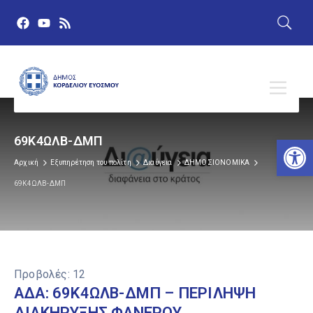
Αν
69Κ4ΩΛΒ-ΔΜΠ
Αρχική
Εξυπηρέτηση του πολίτη
Διαύγεια
ΔΗΜΟΣΙΟΝΟΜΙΚΑ
69Κ4ΩΛΒ-ΔΜΠ
Προβολές:
12
ΑΔΑ: 69Κ4ΩΛΒ-ΔΜΠ – ΠΕΡΙΛΗΨΗ
ΔΙΑΚΗΡΥΞΗΣ ΦΑΝΕΡΟΥ