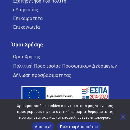
Εξυπηρέτηση του πολίτη
eΥπηρεσίες
Επικαιρότητα
Επικοινωνία
Όροι Χρήσης
Όροι Χρήσης
Πολιτική Προστασίας Προσωπικών Δεδομένων
Δήλωση προσβασιμότητας
Χρησιμοποιούμε cookies στον ιστότοπό μας για να σας
προσφέρουμε την πιο σχετική εμπειρία, θυμόμαστε τις
προτιμήσεις σας και τις επανειλημμένες επισκέψεις.
Copyright © 2026 Δήμος Κορδελιού Ευόσμου
Αποδοχή
Πολιτική Απορρήτου