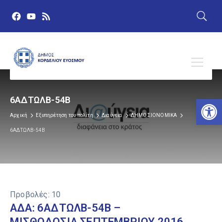
Αν
6ΑΔΤΩΛΒ-54Β
Αρχική
Εξυπηρέτηση του πολίτη
Διαύγεια
ΔΗΜΟΣΙΟΝΟΜΙΚΑ
6ΑΔΤΩΛΒ-54Β
Προβολές:
10
ΑΔΑ: 6ΑΔΤΩΛΒ-54Β –
ΜΙΣΘΟΔΟΣΙΑ ΣΕΠΤΕΜΒΡΙΟΥ 2016