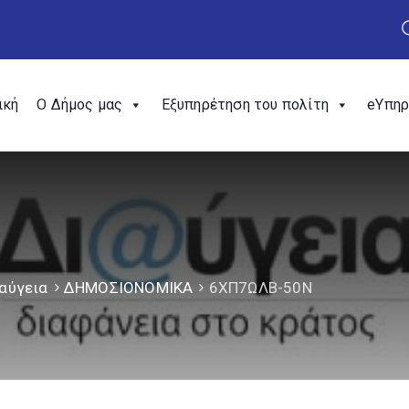
ική
Ο Δήμος μας
Εξυπηρέτηση του πολίτη
eΥπηρ
αύγεια
ΔΗΜΟΣΙΟΝΟΜΙΚΑ
6ΧΠ7ΩΛΒ-50Ν