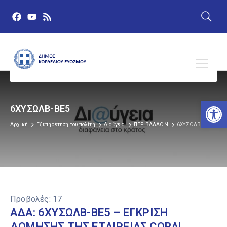
Αν
6ΧΥΣΩΛΒ-ΒΕ5
Αρχική
Εξυπηρέτηση του πολίτη
Διαύγεια
ΠΕΡΙΒΑΛΛΟΝ
6ΧΥΣΩΛΒ-ΒΕ5
Προβολές:
17
ΑΔΑ: 6ΧΥΣΩΛΒ-ΒΕ5 – ΕΓΚΡΙΣΗ
ΔΟΜΗΣΗΣ ΤΗΣ ΕΤΑΙΡΕΙΑΣ CORAL