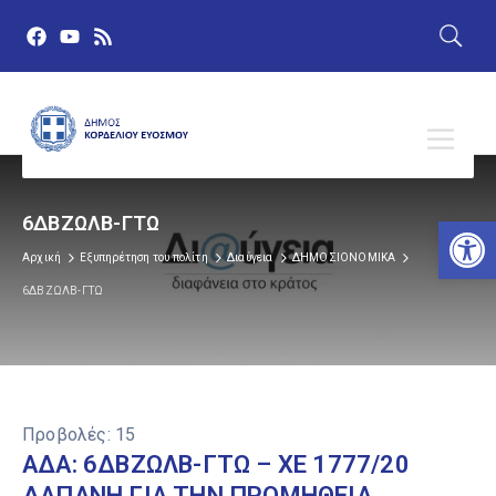
Αν
6ΔΒΖΩΛΒ-ΓΤΩ
Αρχική
Εξυπηρέτηση του πολίτη
Διαύγεια
ΔΗΜΟΣΙΟΝΟΜΙΚΑ
6ΔΒΖΩΛΒ-ΓΤΩ
Προβολές:
15
ΑΔΑ: 6ΔΒΖΩΛΒ-ΓΤΩ – ΧΕ 1777/20
ΔΑΠΑΝΗ ΓΙΑ ΤΗΝ ΠΡΟΜΗΘΕΙΑ